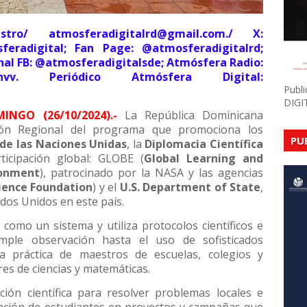
ro/ atmosferadigitalrd@gmail.com./ X:
feradigital; Fan Page: @atmosferadigitalrd;
nal FB: @atmosferadigitalsde; Atmósfera Radio:
9dbvnhvv. Periódico Atmósfera Digital:
Publ
DIGI
INGO (26/10/2024).-
La República Dominicana
ón Regional del programa que promociona los
PU
 de las Naciones Unidas
, la
Diplomacia Científica
icipación global: GLOBE (
Global Learning and
ronment
), patrocinado por la NASA y las agencias
ience Foundation
) y el
U.S. Department of State
,
dos Unidos en este país.
 como un sistema y utiliza protocolos científicos e
mple observación hasta el uso de sofisticados
la práctica de maestros de escuelas, colegios y
res de ciencias y matemáticas.
ión científica para resolver problemas locales e