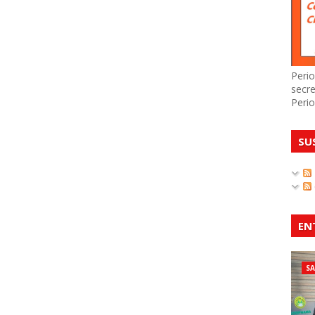
Perio
secre
Perio
SU
EN
S