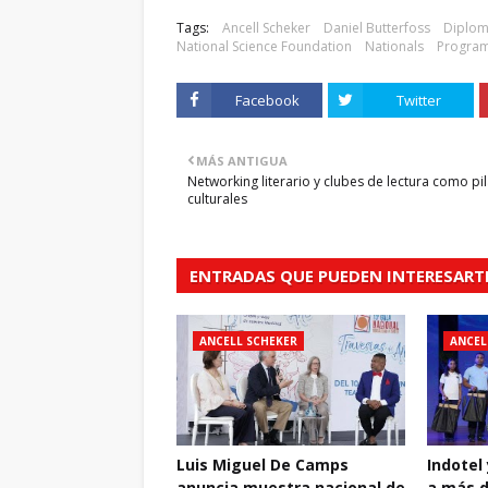
Tags:
Ancell Scheker
Daniel Butterfoss
Diploma
National Science Foundation
Nationals
Program
Facebook
Twitter
MÁS ANTIGUA
Networking literario y clubes de lectura como pi
culturales
ENTRADAS QUE PUEDEN INTERESART
ANCELL SCHEKER
ANCEL
Luis Miguel De Camps
Indotel
anuncia muestra nacional de
a más d