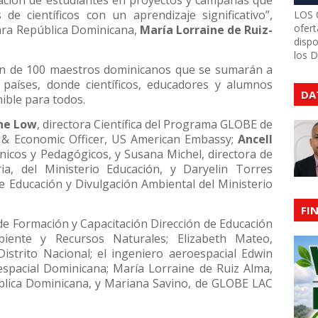
ipación de estudiantes en proyectos y campañas que
de científicos con un aprendizaje significativo”,
LOS 
ofert
ra República Dominicana,
María Lorraine de Ruiz-
dispo
los 
ción de 100 maestros dominicanos que se sumarán a
aíses, donde científicos, educadores y alumnos
DA
ible para todos.
ne Low
, directora Científica del Programa GLOBE de
al & Economic Officer, US American Embassy;
Ancell
cnicos y Pedagógicos, y Susana Michel, directora de
ia, del Ministerio Educación, y Daryelin Torres
de Educación y Divulgación Ambiental del Ministerio
FI
e Formación y Capacitación Dirección de Educación
biente y Recursos Naturales; Elizabeth Mateo,
Distrito Nacional; el ingeniero aeroespacial Edwin
espacial Dominicana; María Lorraine de Ruiz Alma,
lica Dominicana, y Mariana Savino, de GLOBE LAC