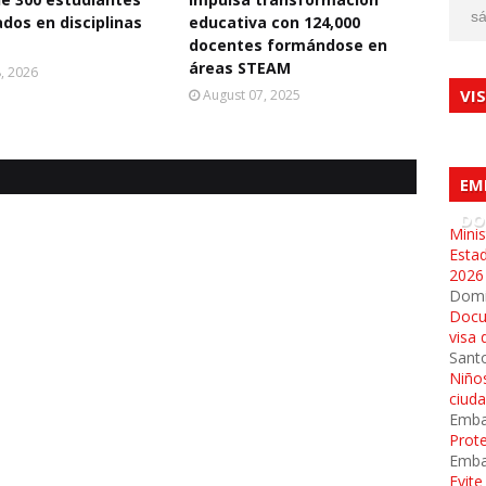
sá
dos en disciplinas
educativa con 124,000
docentes formándose en
áreas STEAM
8, 2026
VI
August 07, 2025
EM
DO
Minis
Esta
2026
Dom
Docu
visa 
Sant
Niños
ciud
Emba
Prot
Emba
Evit