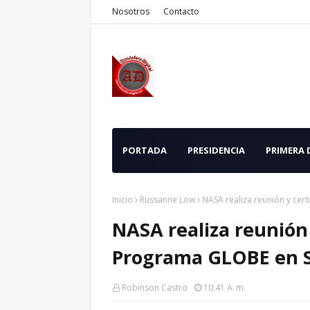
Nosotros
Contacto
PORTADA
PRESIDENCIA
PRIMERA
Inicio
Russanne Low
NASA realiza reunión y cer
NASA realiza reunión 
Programa GLOBE en 
Robinson Castro
10:41 A. M.