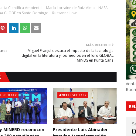
cia Científica Ambiental
María Lorraine de Ruiz-Alma
NASA
a GLOBE en Santo Domingo
Russanne Low
MÁS RECIENTE
lares
Miguel Franjul destaca el impacto de la tecnología
digital en la literatura y los medios en el foro GLOBAL
MINDS en Punta Cana
E
Venta
Rodr
L SCHEKER
ANCELL SCHEKER
RE
S
 y MINERD reconocen
Presidente Luis Abinader
0
e 300 estudiantes
impulsa transformación