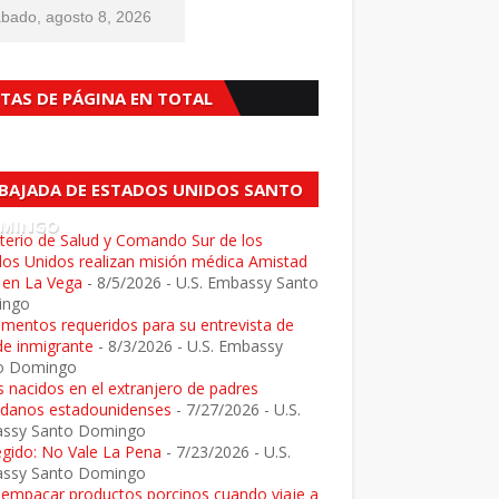
bado, agosto 8, 2026
STAS DE PÁGINA EN TOTAL
BAJADA DE ESTADOS UNIDOS SANTO
MINGO
terio de Salud y Comando Sur de los
dos Unidos realizan misión médica Amistad
 en La Vega
- 8/5/2026
- U.S. Embassy Santo
ingo
mentos requeridos para su entrevista de
de inmigrante
- 8/3/2026
- U.S. Embassy
o Domingo
 nacidos en el extranjero de padres
adanos estadounidenses
- 7/27/2026
- U.S.
ssy Santo Domingo
egido: No Vale La Pena
- 7/23/2026
- U.S.
ssy Santo Domingo
e empacar productos porcinos cuando viaje a