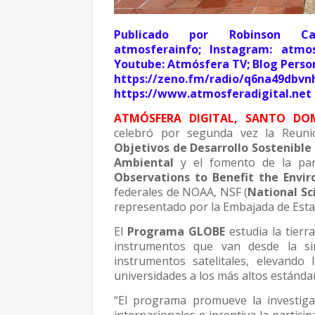
Publicado por Robinson Cast
atmosferainfo; Instagram: atmos
Youtube: Atmósfera TV; Blog Perso
https://zeno.fm/radio/q6na4
https://www.atmosferadigital.net
ATMÓSFERA DIGITAL, SANTO DOM
celebró por segunda vez la Reuni
Objetivos de Desarrollo Sostenible
Ambiental
y el fomento de la part
Observations to Benefit the Envi
federales de NOAA, NSF (
National Sc
representado por la Embajada de Esta
El
Programa GLOBE
estudia la tierra
instrumentos que van desde la si
instrumentos satelitales, elevando 
universidades a los más altos estánda
“El programa promueve la investigac