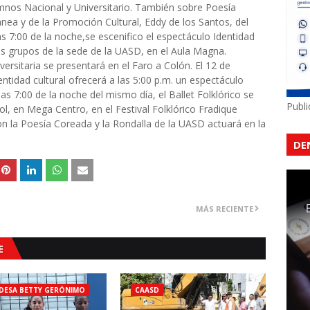
imnos Nacional y Universitario. También sobre Poesía
a y de la Promoción Cultural, Eddy de los Santos, del
a las 7:00 de la noche,se escenifico el espectáculo Identidad
s grupos de la sede de la UASD, en el Aula Magna.
versitaria se presentará en el Faro a Colón. El 12 de
entidad cultural ofrecerá a las 5:00 p.m. un espectáculo
as 7:00 de la noche del mismo día, el Ballet Folklórico se
Publ
ol, en Mega Centro, en el Festival Folklórico Fradique
 con la Poesía Coreada y la Rondalla de la UASD actuará en la
DE
MÁS RECIENTE
E
DESA BETTY GERÓNIMO
CAASD