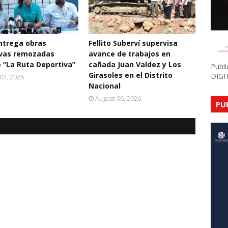
ntrega obras
Fellito Suberví supervisa
ivas remozadas
avance de trabajos en
 “La Ruta Deportiva”
cañada Juan Valdez y Los
Publ
Girasoles en el Distrito
DIGI
07, 2026
Nacional
August 06, 2026
PU