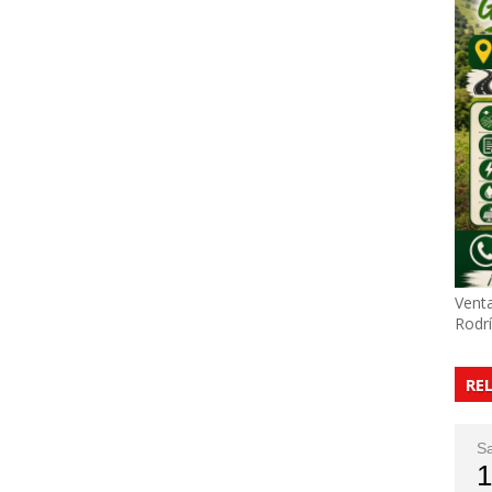
Venta
Rodr
RE
S
1