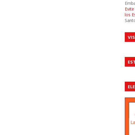
Emba
Evit
los 
Sant
VI
ES
EL