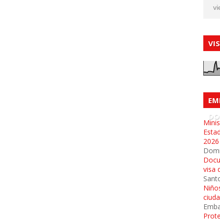
vi
VI
EM
DO
Minis
Esta
2026
Dom
Docu
visa 
Sant
Niños
ciud
Emba
Prot