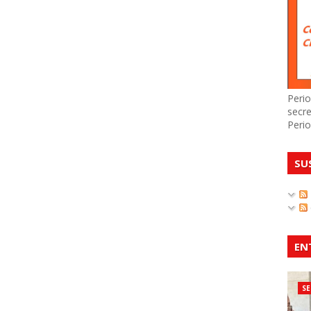
Perio
secre
Perio
SU
EN
SE