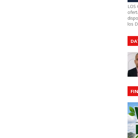
LOS 
ofert
dispo
los 
DA
FI