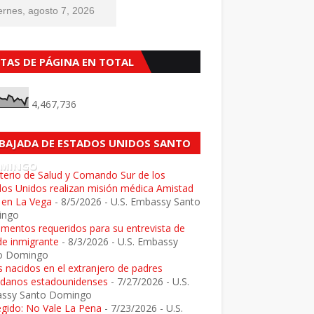
ernes, agosto 7, 2026
STAS DE PÁGINA EN TOTAL
4,467,736
BAJADA DE ESTADOS UNIDOS SANTO
MINGO
terio de Salud y Comando Sur de los
dos Unidos realizan misión médica Amistad
 en La Vega
- 8/5/2026
- U.S. Embassy Santo
ingo
mentos requeridos para su entrevista de
de inmigrante
- 8/3/2026
- U.S. Embassy
o Domingo
 nacidos en el extranjero de padres
adanos estadounidenses
- 7/27/2026
- U.S.
ssy Santo Domingo
egido: No Vale La Pena
- 7/23/2026
- U.S.