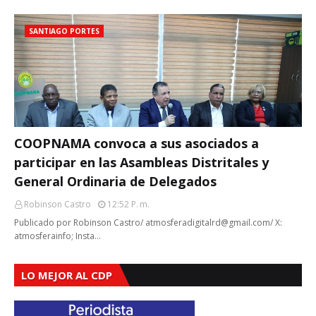
SANTIAGO PORTES
COOPNAMA convoca a sus asociados a
participar en las Asambleas Distritales y
General Ordinaria de Delegados
Robinson Castro
12:52 P. M.
Publicado por Robinson Castro/ atmosferadigitalrd@gmail.com/ X:
atmosferainfo; Insta…
LO MEJOR AL CDP