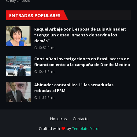
July 24, 2026
ENTRADAS POPULARES
Raquel Arbaje Soni, esposa de Luis Abinader:
“Tengo un deseo inmenso de servir a los
demás”
10:59 P. M.
Continúan investigaciones en Brasil acerca de
financiamiento a la campaña de Danilo Medina
10:43 P. M.
Abinader contabiliza 11 las senadurías
robadas al PRM
11:31 P. M.
Nosotros
Contacto
Crafted with
by
TemplatesYard