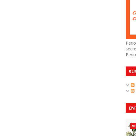
Perio
secre
Perio
SU
EN
V