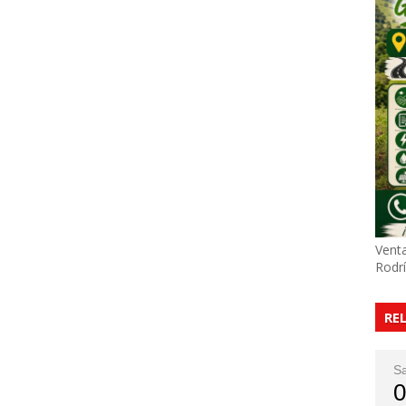
Venta
Rodr
RE
S
0