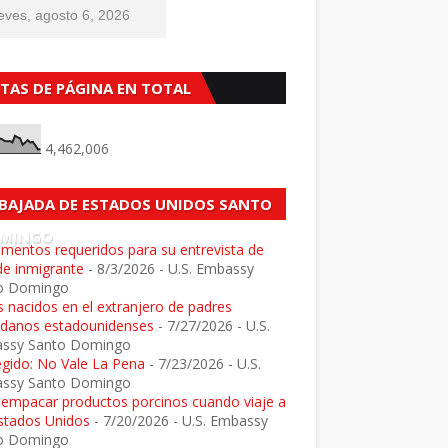
eves, agosto 6, 2026
STAS DE PÁGINA EN TOTAL
4,462,006
BAJADA DE ESTADOS UNIDOS SANTO
MINGO
mentos requeridos para su entrevista de
de inmigrante
- 8/3/2026
- U.S. Embassy
o Domingo
 nacidos en el extranjero de padres
adanos estadounidenses
- 7/27/2026
- U.S.
ssy Santo Domingo
egido: No Vale La Pena
- 7/23/2026
- U.S.
ssy Santo Domingo
e empacar productos porcinos cuando viaje a
Estados Unidos
- 7/20/2026
- U.S. Embassy
o Domingo