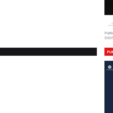
Publ
DIGI
PU