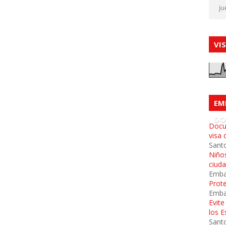
ju
VI
EM
DO
Docu
visa 
Sant
Niños
ciud
Emba
Prot
Emba
Evit
los 
Sant