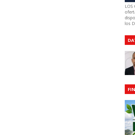
LOS 
ofert
dispo
los 
DA
FI