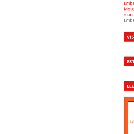
Emba
Motor
marc
Emba
VI
ES
EL