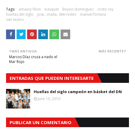
Tags:
amaury filion
basquet
Boyon dominguez
cristo rey
huellas del siglo
jose...maita...Mercedes
manuel fortuna
san lazaro
MÁS ANTIGUA
MÁS RECIENTE
Marcos Díaz cruza a nado el
Mar Rojo
ENTRADAS QUE PUEDEN INTERESARTE
Huellas del siglo campeón en básket del DN
June 10, 2010
PUBLICAR UN COMENTARIO