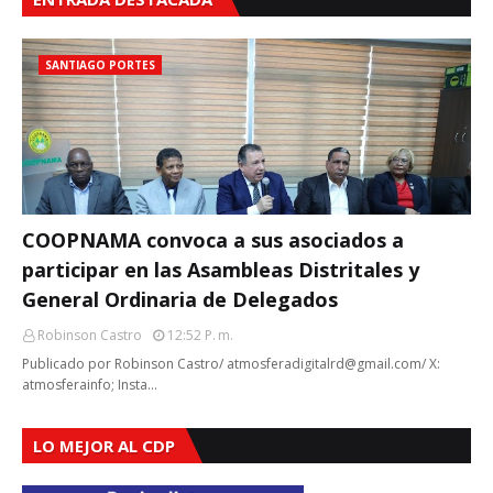
SANTIAGO PORTES
COOPNAMA convoca a sus asociados a
participar en las Asambleas Distritales y
General Ordinaria de Delegados
Robinson Castro
12:52 P. M.
Publicado por Robinson Castro/ atmosferadigitalrd@gmail.com/ X:
atmosferainfo; Insta…
LO MEJOR AL CDP