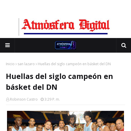
Inicio
san lazaro
Huellas del siglo campeón en básket del DN
Huellas del siglo campeón en
básket del DN
Robinson Castro
3:29 P. M.