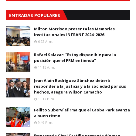
ENTRADAS POPULARES
Milton Morrison presenta las Memorias
Institucionales INTRANT 2024–2026
6:22 A. M.
Rafael Salazar: "Estoy disponible para la
posición que el PRM entienda"
11:15 A. M.
Jean Alain Rodríguez Sánchez deberá
responder a la Justicia y a la sociedad por sus
hechos, asegura Wilson Camacho
10:17 P. M.
Fellito Suberví afirma que el Caoba Park avanza
a buen ritmo
9:49 P. M.
Empresaria Gisel Castillo presenta Woman