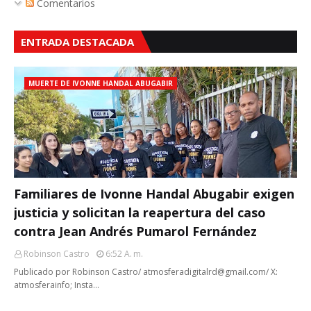
Comentarios
ENTRADA DESTACADA
MUERTE DE IVONNE HANDAL ABUGABIR
Familiares de Ivonne Handal Abugabir exigen
justicia y solicitan la reapertura del caso
contra Jean Andrés Pumarol Fernández
Robinson Castro
6:52 A. M.
Publicado por Robinson Castro/ atmosferadigitalrd@gmail.com/ X:
atmosferainfo; Insta…