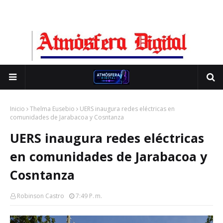
Inicio
Thelma Eusebio
UERS inaugura redes eléctricas en
comunidades de Jarabacoa y Cosntanza
UERS inaugura redes eléctricas
en comunidades de Jarabacoa y
Cosntanza
Robinson Castro
7:49 P. M.