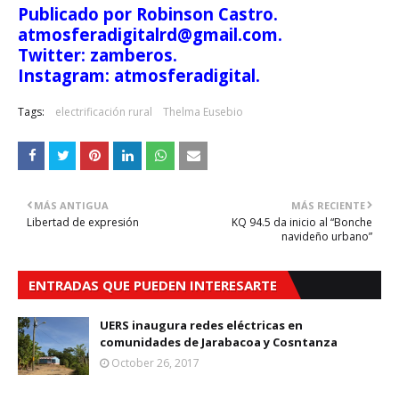
Publicado por Robinson Castro.
atmosferadigitalrd@gmail.com.
Twitter: zamberos.
Instagram: atmosferadigital.
Tags:
electrificación rural
Thelma Eusebio
MÁS ANTIGUA
MÁS RECIENTE
Libertad de expresión
KQ 94.5 da inicio al “Bonche
navideño urbano”
ENTRADAS QUE PUEDEN INTERESARTE
UERS inaugura redes eléctricas en
comunidades de Jarabacoa y Cosntanza
October 26, 2017