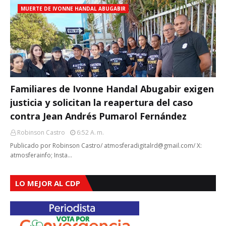
MUERTE DE IVONNE HANDAL ABUGABIR
Familiares de Ivonne Handal Abugabir exigen
justicia y solicitan la reapertura del caso
contra Jean Andrés Pumarol Fernández
Robinson Castro
6:52 A. M.
Publicado por Robinson Castro/ atmosferadigitalrd@gmail.com/ X:
atmosferainfo; Insta…
LO MEJOR AL CDP