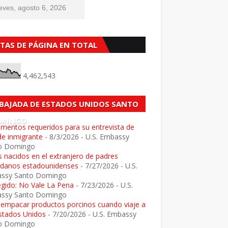
eves, agosto 6, 2026
STAS DE PÁGINA EN TOTAL
4,462,543
BAJADA DE ESTADOS UNIDOS SANTO
MINGO
mentos requeridos para su entrevista de
de inmigrante
- 8/3/2026
- U.S. Embassy
o Domingo
 nacidos en el extranjero de padres
adanos estadounidenses
- 7/27/2026
- U.S.
ssy Santo Domingo
egido: No Vale La Pena
- 7/23/2026
- U.S.
ssy Santo Domingo
e empacar productos porcinos cuando viaje a
Estados Unidos
- 7/20/2026
- U.S. Embassy
o Domingo