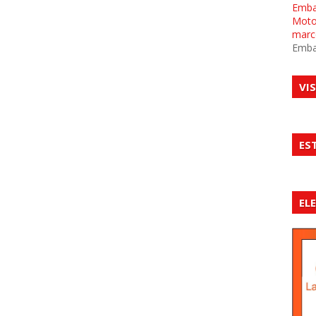
Emba
Motor
marc
Emba
VI
ES
EL