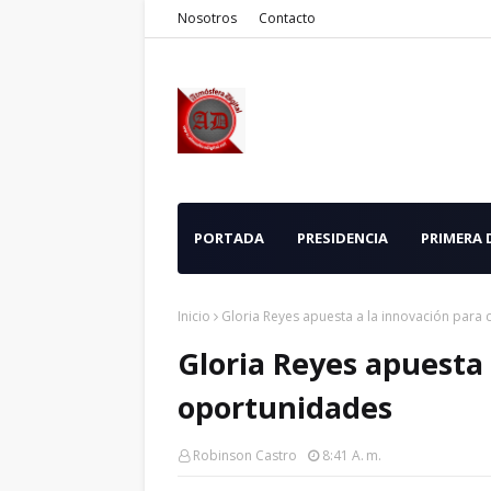
Nosotros
Contacto
PORTADA
PRESIDENCIA
PRIMERA
Inicio
Gloria Reyes apuesta a la innovación para
Gloria Reyes apuesta 
oportunidades
Robinson Castro
8:41 A. M.