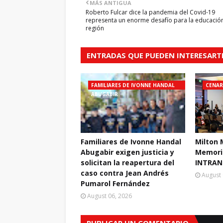
MÁS ANTIGUA
Roberto Fulcar dice la pandemia del Covid-19
representa un enorme desafío para la educación
región
ENTRADAS QUE PUEDEN INTERESART
FAMILIARES DE IVONNE HANDAL
CENAR
ABUGABIR
Familiares de Ivonne Handal
Milton 
Abugabir exigen justicia y
Memoria
solicitan la reapertura del
INTRAN
caso contra Jean Andrés
August 
Pumarol Fernández
August 06, 2026