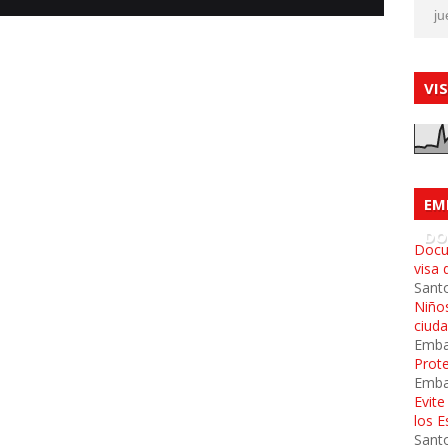
ju
VI
EM
DO
Docu
visa 
Sant
Niños
ciud
Emba
Prot
Emba
Evit
los 
Sant