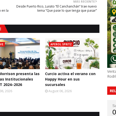
MÁS RECIENTE
Desde Puerto Rico, Luisito “El Canchanchán” trae nuevo
 en la
tema “Que pase lo que tenga que pasar”
E
VE
APEROL SPRITZ
Venta
Morrison presenta las
Curcio activa el verano con
Rodr
s Institucionales
Happy Hour en sus
T 2024–2026
sucursales
RE
06, 2026
August 06, 2026
S
0