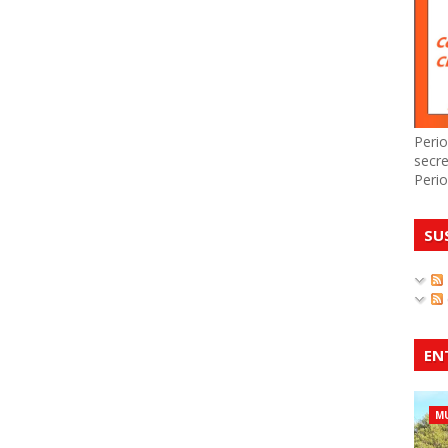
Perio
secre
Perio
SU
EN
MU