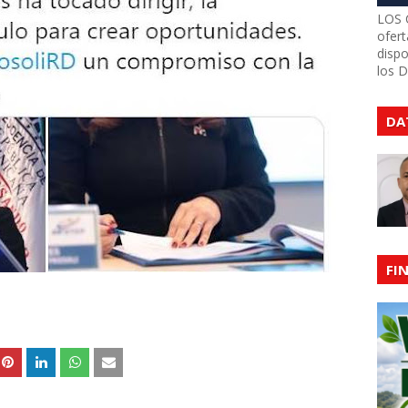
LOS 
ofert
dispo
los 
DA
FI