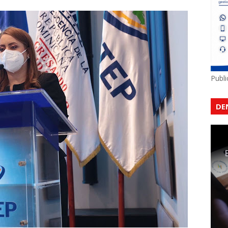
Publ
DE