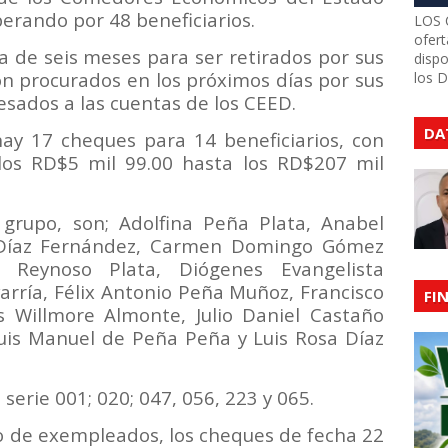
rando por 48 beneficiarios.
LOS 
ofert
a de seis meses para ser retirados por sus
dispo
son procurados en los próximos días por sus
los 
esados a las cuentas de los CEED.
DA
 hay 17 cheques para 14 beneficiarios, con
los RD$5 mil 99.00 hasta los RD$207 mil
 grupo, son; Adolfina Peña Plata, Anabel
a Díaz Fernández, Carmen Domingo Gómez
a Reynoso Plata, Diógenes Evangelista
arría, Félix Antonio Peña Muñoz, Francisco
FI
es Willmore Almonte, Julio Daniel Castaño
Luis Manuel de Peña Peña y Luis Rosa Díaz
 serie 001; 020; 047, 056, 223 y 065.
o de exempleados, los cheques de fecha 22