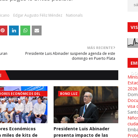
sá
icano
Edgar Augusto Féliz Méndez
Nationals
VI
MÁS RECIENTE
guran
Presidente Luis Abinader suspende agenda de este
domingo en Puerto Plata
EM
DO
E
Minis
Esta
2026
ORES ECONÓMICOS DEL
BONO LUZ
Dom
O DOMINICANO
Docu
visa 
Sant
Niños
ciud
res Económicos
Presidente Luis Abinader
Emba
 miles de kits de
presenta impacto de las
Prot