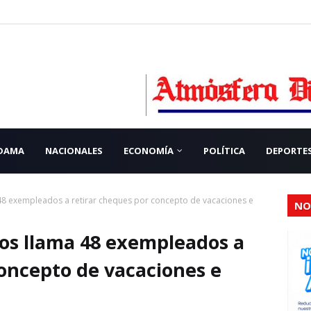
 DAMA
NACIONALES
ECONOMÍA
POLÍTICA
DEPORTE
 exempleados a retirar cheques por concepto de vacaciones e
NO
s llama 48 exempleados a
concepto de vacaciones e