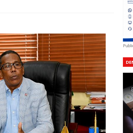
Publ
DE