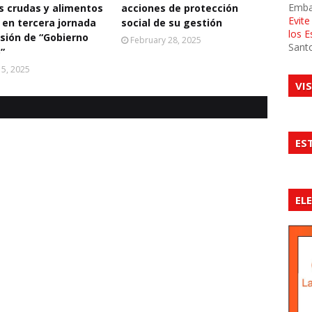
Emba
s crudas y alimentos
acciones de protección
Evit
 en tercera jornada
social de su gestión
los 
usión de “Gobierno
February 28, 2025
Sant
”
5, 2025
VI
ES
EL