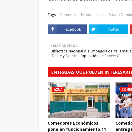
Tags:
Comedores Económicos del Estado Domin
Facebook
Twitter
MÁS ANTIGUA
Biblioteca Nacional y la Embajada de Italia inau
“Dante y Opicino: Exposición de Paneles”
ENTRADAS QUE PUEDEN INTERESART
AZUA
COMED
ESTAD
Comedores Económicos
Comedo
pone en funcionamiento 11
entrega