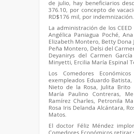
de julio, hay beneficiarios de
376.10, por concepto de vacaci
RD$176 mil, por indemnización.
La administración de los CEED 
Angélica Paniagua Poché, Ana
Elizabeth Montero, Betty Dona J
Peña Montero, Delsi del Carmen 
Deyanirys del Carmen García 
Minyetti, Ercilia María Espinal 
Los Comedores Económicos
exempleados Eduardo Batista, G
Nieto de la Rosa, Julita Brit
María Paulino Contreras, Mer
Ramírez Charles, Petronila Ma
Rosa Iris Delanda Alcántara, Ro
Matos.
El doctor Féliz Méndez implo
Comedores Económicos retirar s