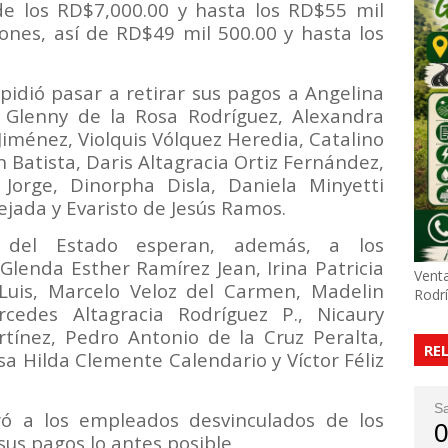
sde los RD$7,000.00 y hasta los RD$55 mil
ones, así de RD$49 mil 500.00 y hasta los
pidió pasar a retirar sus pagos a Angelina
 Glenny de la Rosa Rodríguez, Alexandra
iménez, Violquis Vólquez Heredia, Catalino
Batista, Daris Altagracia Ortiz Fernández,
Jorge, Dinorpha Disla, Daniela Minyetti
Tejada y Evaristo de Jesús Ramos.
 del Estado esperan, además, a los
lenda Esther Ramírez Jean, Irina Patricia
Venta
o Luis, Marcelo Veloz del Carmen, Madelin
Rodr
cedes Altagracia Rodríguez P., Nicaury
rtínez, Pedro Antonio de la Cruz Peralta,
RE
sa Hilda Clemente Calendario y Víctor Féliz
S
ró a los empleados desvinculados de los
0
us pagos lo antes posible.