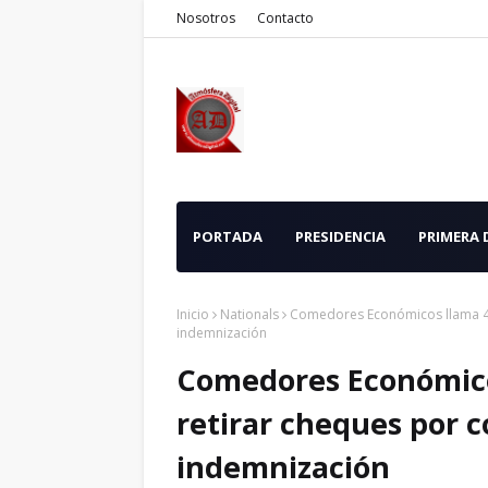
Nosotros
Contacto
PORTADA
PRESIDENCIA
PRIMERA
Inicio
Nationals
Comedores Económicos llama 48
indemnización
Comedores Económico
retirar cheques por 
indemnización