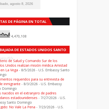
bado, agosto 8, 2026
STAS DE PÁGINA EN TOTAL
4,470,108
BAJADA DE ESTADOS UNIDOS SANTO
MINGO
terio de Salud y Comando Sur de los
dos Unidos realizan misión médica Amistad
 en La Vega
- 8/5/2026
- U.S. Embassy Santo
ingo
mentos requeridos para su entrevista de
de inmigrante
- 8/3/2026
- U.S. Embassy
o Domingo
 nacidos en el extranjero de padres
adanos estadounidenses
- 7/27/2026
- U.S.
ssy Santo Domingo
egido: No Vale La Pena
- 7/23/2026
- U.S.