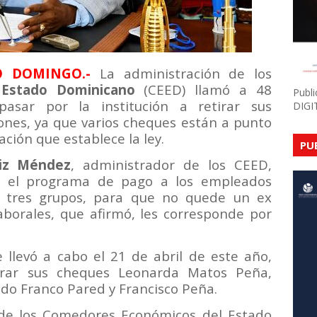
O DOMINGO.-
La administración de los
Estado Dominicano
(CEED) llamó a 48
Publ
asar por la institución a retirar sus
DIGI
iones, ya que varios cheques están a punto
ción que establece la ley.
PU
liz Méndez
, administrador de los CEED,
n el programa de pago a los empleados
n tres grupos, para que no quede un ex
laborales, que afirmó, les corresponde por
 llevó a cabo el 21 de abril de este año,
irar sus cheques Leonarda Matos Peña,
ado Franco Pared y Francisco Peña.
de los Comedores Económicos del Estado