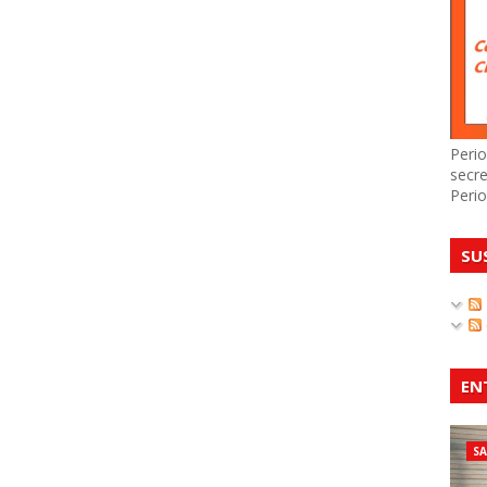
Perio
secre
Perio
SU
EN
S