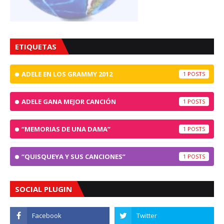
ETIQUETAS
ADELE EN LOS GRAMMY 2012
1
ADELE GANA MEJOR CANCIÓN
1
“MEMORIAS DE UNA DAMA”
1
“QUISQUEYA Y SUS CANCIONES”
1
SOCIAL PLUGIN