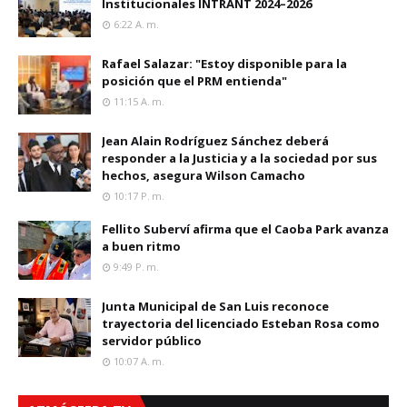
Institucionales INTRANT 2024–2026
6:22 A. M.
Rafael Salazar: "Estoy disponible para la
posición que el PRM entienda"
11:15 A. M.
Jean Alain Rodríguez Sánchez deberá
responder a la Justicia y a la sociedad por sus
hechos, asegura Wilson Camacho
10:17 P. M.
Fellito Suberví afirma que el Caoba Park avanza
a buen ritmo
9:49 P. M.
Junta Municipal de San Luis reconoce
trayectoria del licenciado Esteban Rosa como
servidor público
10:07 A. M.