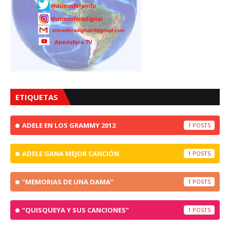
ETIQUETAS
ADELE EN LOS GRAMMY 2012
1
ADELE GANA MEJOR CANCIÓN
1
“MEMORIAS DE UNA DAMA”
1
“QUISQUEYA Y SUS CANCIONES”
1