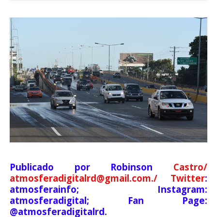
Publicado por Robinson
Castro/
atmosferadigitalrd@gmail.com./ Twitter
:
atmosferainfo; Instagram:
atmosferadigital; Fan Page:
@atmosferadigitalrd.