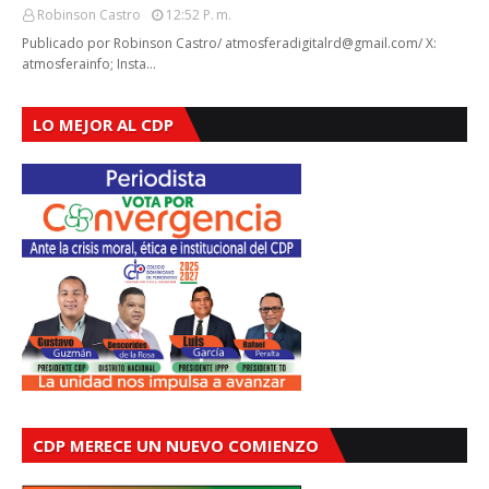
Robinson Castro
12:52 P. M.
Publicado por Robinson Castro/ atmosferadigitalrd@gmail.com/ X:
atmosferainfo; Insta…
LO MEJOR AL CDP
CDP MERECE UN NUEVO COMIENZO