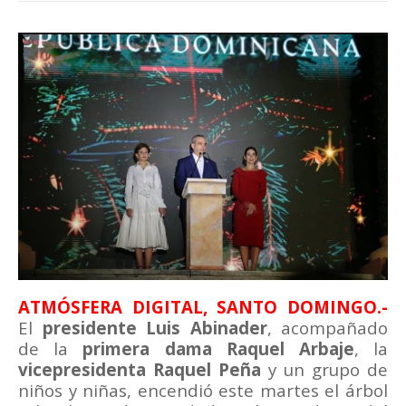
ATMÓSFERA DIGITAL, SANTO DOMINGO.-
El
presidente Luis Abinader
, acompañado
de la
primera dama Raquel Arbaje
, la
vicepresidenta Raquel Peña
y un grupo de
niños y niñas, encendió este martes el árbol