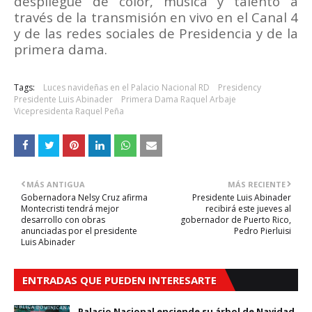
despliegue de color, música y talento a
través de la transmisión en vivo en el Canal 4
y de las redes sociales de Presidencia y de la
primera dama.
Tags:
Luces navideñas en el Palacio Nacional RD
Presidency
Presidente Luis Abinader
Primera Dama Raquel Arbaje
Vicepresidenta Raquel Peña
MÁS ANTIGUA
MÁS RECIENTE
Gobernadora Nelsy Cruz afirma
Presidente Luis Abinader
Montecristi tendrá mejor
recibirá este jueves al
desarrollo con obras
gobernador de Puerto Rico,
anunciadas por el presidente
Pedro Pierluisi
Luis Abinader
ENTRADAS QUE PUEDEN INTERESARTE
Palacio Nacional enciende su árbol de Navidad,