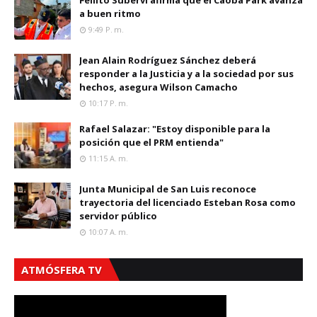
Fellito Suberví afirma que el Caoba Park avanza
a buen ritmo
9:49 P. M.
Jean Alain Rodríguez Sánchez deberá
responder a la Justicia y a la sociedad por sus
hechos, asegura Wilson Camacho
10:17 P. M.
Rafael Salazar: "Estoy disponible para la
posición que el PRM entienda"
11:15 A. M.
Junta Municipal de San Luis reconoce
trayectoria del licenciado Esteban Rosa como
servidor público
10:07 A. M.
ATMÓSFERA TV