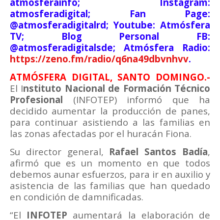
atmosferainfo; Instagram:
atmosferadigital; Fan Page:
@atmosferadigitalrd; Youtube: Atmósfera
TV; Blog Personal FB:
@atmosferadigitalsde; Atmósfera Radio:
https://zeno.fm/radio/q6na49dbvnhvv
.
ATMÓSFERA DIGITAL, SANTO DOMINGO.-
El I
nstituto Nacional de Formación Técnico
Profesional
(INFOTEP) informó que ha
decidido aumentar la producción de panes,
para continuar asistiendo a las familias en
las zonas afectadas por el huracán Fiona.
Su director general,
Rafael Santos Badía
,
afirmó que es un momento en que todos
debemos aunar esfuerzos, para ir en auxilio y
asistencia de las familias que han quedado
en condición de damnificadas.
“El
INFOTEP
aumentará la elaboración de