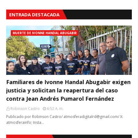
ENTRADA DESTACADA
MUERTE DE IVONNE HANDAL ABUGABIR
Familiares de Ivonne Handal Abugabir exigen
justicia y solicitan la reapertura del caso
contra Jean Andrés Pumarol Fernández
Robinson Castro
6:52 A. M.
Publicado por Robinson Castro/ atmosferadigitalrd@gmail.com/ X:
atmosferainfo; Insta…