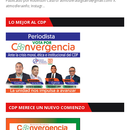
Publicado por Robinson Castro/ atmosferadigitalrd@gmail.com/ X:
atmosferainfo; Instagr…
LO MEJOR AL CDP
CDP MERECE UN NUEVO COMIENZO