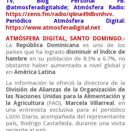
TV; Blog Personal FB:
@atmosferadigitalsde; Atmósfera Radio:
https://zeno.fm/radio/q6na49dbvnhvv
.
Periódico Atmósfera Digital:
https://www.atmosferadigital.net
ATMÓSFERA DIGITAL, SANTO DOMINGO.-
La
República Dominicana
es uno de los
países que ha logrado
disminuir el índice de
hambre
en su población de 8.3% a 6.7%, no
obstante haber aumentado a nivel global y
en
América Latina
.
La información la ofreció la directora de la
División de Alianzas de la Organización de
las Naciones Unidas para la Alimentación y
la Agricultura
(FAO),
Marcela Villarreal
, en
una entrevista exclusiva para el periódico
Listín Diario, acompañada del representante
país, Rodrigo Castañeda, durante una visita
reciente al país.