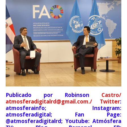
Publicado por Robinson
Castro/
atmosferadigitalrd@gmail.com./ Twitter
:
atmosferainfo; Instagram:
atmosferadigital; Fan Page:
@atmosferadigitalrd; Youtube: Atmósfera