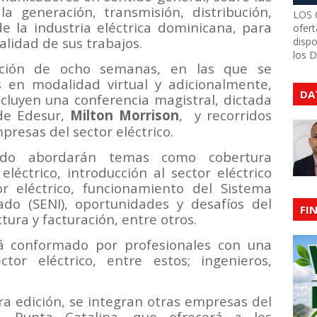
la generación, transmisión, distribución,
LOS 
de la industria eléctrica dominicana, para
ofert
alidad de sus trabajos.
dispo
los 
ción de ocho semanas, en las que se
 en modalidad virtual y adicionalmente,
DA
ncluyen una conferencia magistral, dictada
 de Edesur,
Milton Morrison
, y recorridos
presas del sector eléctrico.
ado abordarán temas como cobertura
eléctrico, introducción al sector eléctrico
r eléctrico, funcionamiento del Sistema
tado (SENI), oportunidades y desafíos del
FI
tura y facturación, entre otros.
tá conformado por profesionales con una
tor eléctrico, entre estos; ingenieros,
a edición, se integran otras empresas del
as, Punta Catalina, que ofrecerá a los