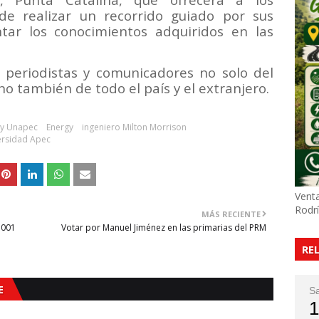
de realizar un recorrido guiado por sus
tar los conocimientos adquiridos en las
n periodistas y comunicadores no solo del
no también de todo el país y el extranjero.
 y Unapec
Energy
ingeniero Milton Morrison
ersidad Apec
Venta
Rodr
MÁS RECIENTE
7001
Votar por Manuel Jiménez en las primarias del PRM
RE
E
S
1