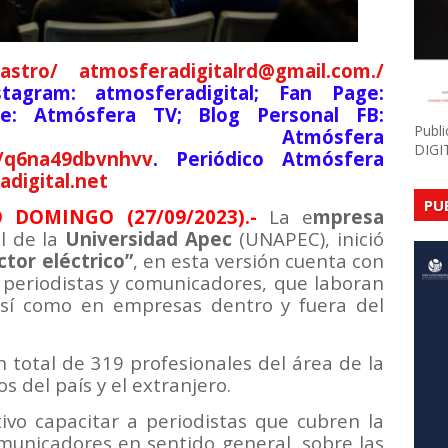
astro/ atmosferadigitalrd@gmail.com./
stagram: atmosferadigital; Fan Page:
be: Atmósfera TV; Blog Personal FB:
Publ
italsde; Atmósfera
DIGI
o/q6na49dbvnhvv
. Periódico Atmósfera
digital.net
PU
 DOMINGO (27/09/2023).-
La e
mpresa
al de la
Universidad Apec
(UNAPEC), inició
ctor eléctrico”
, en esta versión cuenta con
 periodistas y comunicadores, que laboran
sí como en empresas dentro y fuera del
total de 319 profesionales del área de la
 del país y el extranjero.
ivo capacitar a periodistas que cubren la
omunicadores en sentido general, sobre las