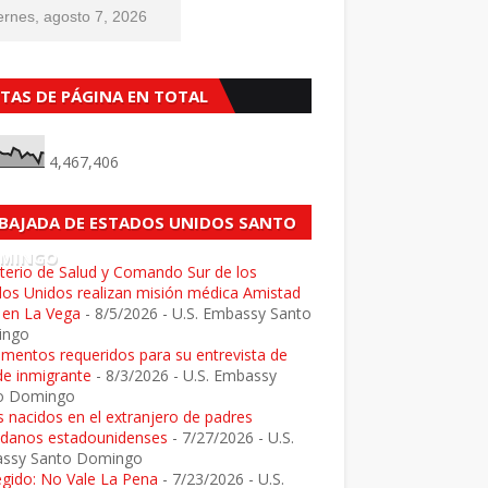
ernes, agosto 7, 2026
STAS DE PÁGINA EN TOTAL
4,467,406
BAJADA DE ESTADOS UNIDOS SANTO
MINGO
terio de Salud y Comando Sur de los
dos Unidos realizan misión médica Amistad
 en La Vega
- 8/5/2026
- U.S. Embassy Santo
ingo
mentos requeridos para su entrevista de
de inmigrante
- 8/3/2026
- U.S. Embassy
o Domingo
 nacidos en el extranjero de padres
adanos estadounidenses
- 7/27/2026
- U.S.
ssy Santo Domingo
egido: No Vale La Pena
- 7/23/2026
- U.S.