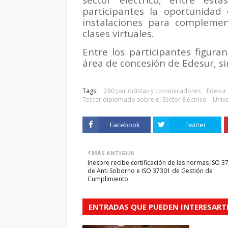
participantes la oportunidad 
instalaciones para complemen
clases virtuales.
Entre los participantes figura
área de concesión de Edesur, si
Tags:
280 periodistas y comunicadores
Edesur
Tercer diplomado sobre el Sector Eléctrico
Univ
Facebook
Twitter
MÁS ANTIGUA
Inespre recibe certificación de las normas ISO 3
de Anti Soborno e ISO 37301 de Gestión de
Cumplimiento
ENTRADAS QUE PUEDEN INTERESART