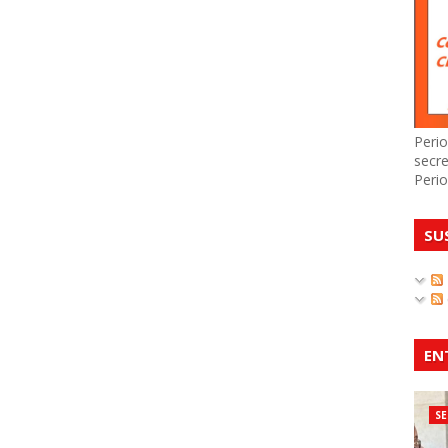
Perio
secre
Perio
SU
EN
SE