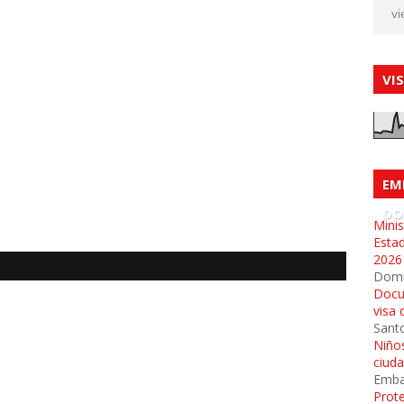
vi
VI
EM
DO
Minis
Esta
2026
Dom
Docu
visa 
Sant
Niños
ciud
Emba
Prot