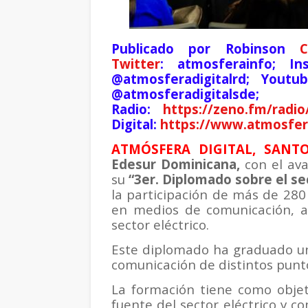
Publicado por Robinson
C
Twitter
: atmosferainfo; In
@atmosferadigitalrd; Youtu
@atmosferadig
Radio:
https://zeno.fm/radi
Digital:
https://www.atmosfera
ATMÓSFERA DIGITAL, SANTO
Edesur Dominicana,
con el av
su
“3er. Diplomado sobre el se
la participación de más de 280
en medios de comunicación, a
sector eléctrico.
Este diplomado ha graduado un 
comunicación de distintos puntos
La formación tiene como objet
fuente del sector eléctrico y c