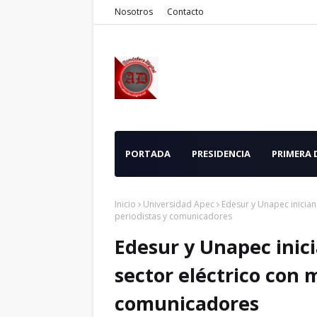
Nosotros
Contacto
PORTADA
PRESIDENCIA
PRIMERA
Inicio
Universidad Apec
Edesur y Unapec inician
periodistas y comunicadores
Edesur y Unapec inici
sector eléctrico con 
comunicadores