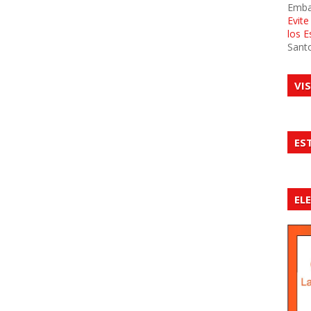
Emba
Evit
los 
Sant
VI
ES
EL