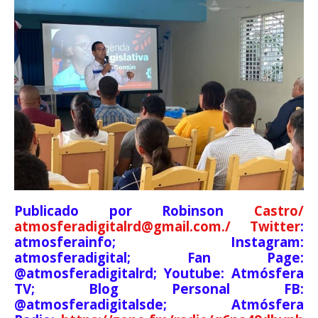
Publicado por Robinson
Castro/
atmosferadigitalrd@gmail.com./ Twitter
:
atmosferainfo; Instagram:
atmosferadigital; Fan Page:
@atmosferadigitalrd; Youtube: Atmósfera
TV; Blog Personal FB:
@atmosferadigitalsde; Atmósfera