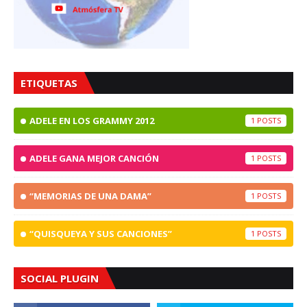
ETIQUETAS
ADELE EN LOS GRAMMY 2012
1
ADELE GANA MEJOR CANCIÓN
1
“MEMORIAS DE UNA DAMA”
1
“QUISQUEYA Y SUS CANCIONES”
1
SOCIAL PLUGIN