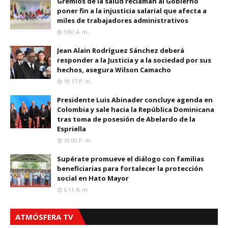
Gremios de la salud reclaman al Gobierno
poner fin a la injusticia salarial que afecta a
miles de trabajadores administrativos
5:00 A. M.
Jean Alain Rodríguez Sánchez deberá
responder a la Justicia y a la sociedad por sus
hechos, asegura Wilson Camacho
10:17 P. M.
Presidente Luis Abinader concluye agenda en
Colombia y sale hacia la República Dominicana
tras toma de posesión de Abelardo de la
Espriella
10:00 P. M.
Supérate promueve el diálogo con familias
beneficiarias para fortalecer la protección
social en Hato Mayor
6:11 A. M.
ATMÓSFERA TV