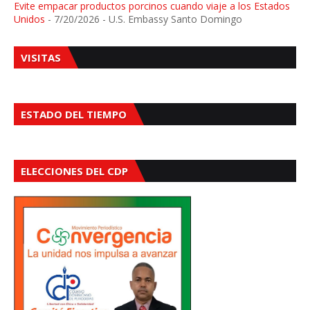
Evite empacar productos porcinos cuando viaje a los Estados
Unidos
- 7/20/2026
- U.S. Embassy Santo Domingo
VISITAS
ESTADO DEL TIEMPO
ELECCIONES DEL CDP