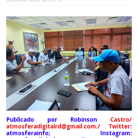
Publicado por Robinson
Castro/
atmosferadigitalrd@gmail.com./ Twitter
:
atmosferainfo; Instagram: