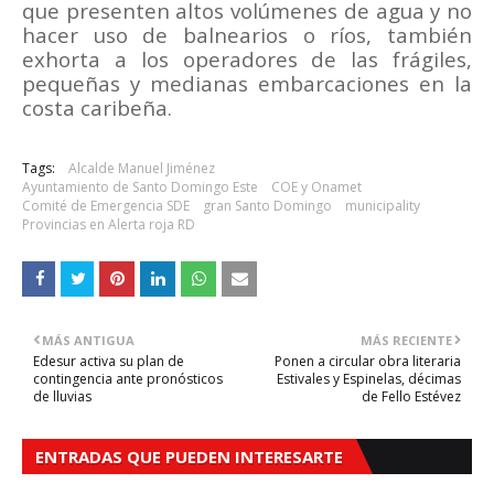
que presenten altos volúmenes de agua y no
hacer uso de balnearios o ríos, también
exhorta a los operadores de las frágiles,
pequeñas y medianas embarcaciones en la
costa caribeña.
Tags:
Alcalde Manuel Jiménez
Ayuntamiento de Santo Domingo Este
COE y Onamet
Comité de Emergencia SDE
gran Santo Domingo
municipality
Provincias en Alerta roja RD
MÁS ANTIGUA
MÁS RECIENTE
Edesur activa su plan de
Ponen a circular obra literaria
contingencia ante pronósticos
Estivales y Espinelas, décimas
de lluvias
de Fello Estévez
ENTRADAS QUE PUEDEN INTERESARTE