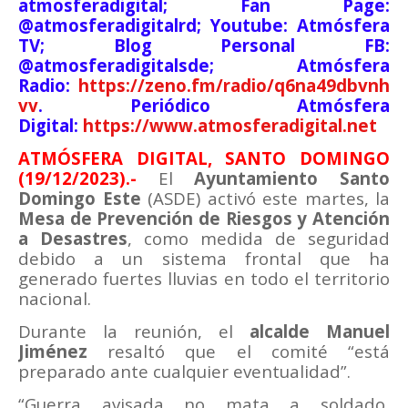
atmosferadigital; Fan Page:
@atmosferadigitalrd; Youtube: Atmósfera
TV; Blog Personal FB:
@atmosferadigitalsde; Atmósfera
Radio:
https://zeno.fm/radio/q6na49dbvnh
vv
. Periódico Atmósfera
Digital:
https://www.atmosferadigital.net
ATMÓSFERA DIGITAL, SANTO DOMINGO
(19/12/2023).-
El
Ayuntamiento Santo
Domingo Este
(ASDE) activó este martes, la
Mesa de Prevención de Riesgos y Atención
a Desastres
, como medida de seguridad
debido a un sistema frontal que ha
generado fuertes lluvias en todo el territorio
nacional.
Durante la reunión, el
alcalde Manuel
Jiménez
resaltó que el comité “está
preparado ante cualquier eventualidad”.
“Guerra avisada no mata a soldado,