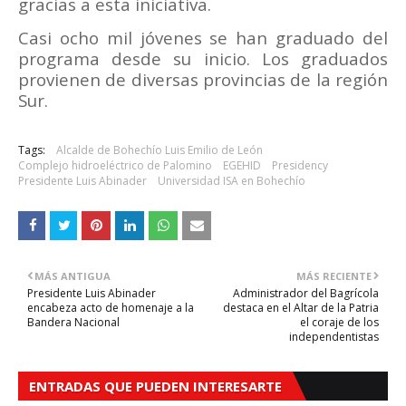
gracias a esta iniciativa.
Casi ocho mil jóvenes se han graduado del
programa desde su inicio. Los graduados
provienen de diversas provincias de la región
Sur.
Tags:
Alcalde de Bohechío Luis Emilio de León
Complejo hidroeléctrico de Palomino
EGEHID
Presidency
Presidente Luis Abinader
Universidad ISA en Bohechío
MÁS ANTIGUA
MÁS RECIENTE
Presidente Luis Abinader
Administrador del Bagrícola
encabeza acto de homenaje a la
destaca en el Altar de la Patria
Bandera Nacional
el coraje de los
independentistas
ENTRADAS QUE PUEDEN INTERESARTE