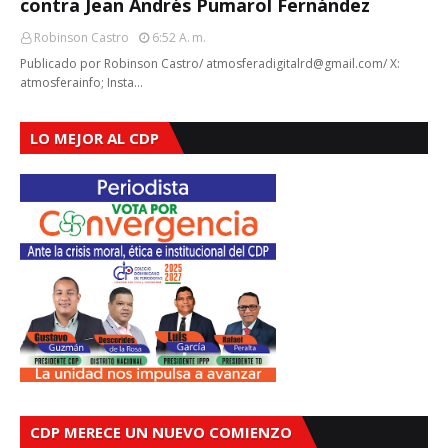
contra Jean Andrés Pumarol Fernández
Robinson Castro
6:52 A. M.
Publicado por Robinson Castro/ atmosferadigitalrd@gmail.com/ X:
atmosferainfo; Insta…
LO MEJOR AL CDP
CDP MERECE UN NUEVO COMIENZO