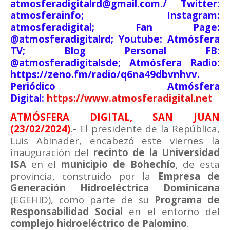
atmosferadigitalrd@gmail.com./ Twitter:
atmosferainfo; Instagram:
atmosferadigital; Fan Page:
@atmosferadigitalrd; Youtube: Atmósfera
TV; Blog Personal FB:
@atmosferadigitalsde; Atmósfera Radio:
https://zeno.fm/radio/q6na49dbvnhvv.
Periódico Atmósfera
Digital:
https://www.atmosferadigital.net
ATMÓSFERA DIGITAL, SAN JUAN
(23/02/2024)
.- El presidente de la República,
Luis Abinader, encabezó este viernes la
inauguración del
recinto de la Universidad
ISA
en el
municipio de Bohechío
, de esta
provincia, construido por la
Empresa de
Generación Hidroeléctrica Dominicana
(EGEHID), como parte de su
Programa de
Responsabilidad Social
en el entorno del
complejo hidroeléctrico de Palomino
.