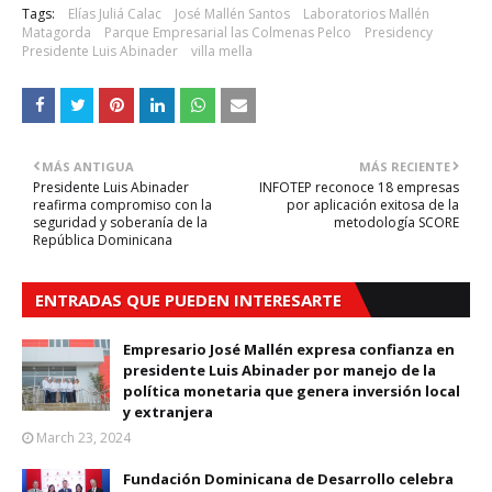
Tags:
Elías Juliá Calac
José Mallén Santos
Laboratorios Mallén
Matagorda
Parque Empresarial las Colmenas Pelco
Presidency
Presidente Luis Abinader
villa mella
MÁS ANTIGUA
MÁS RECIENTE
Presidente Luis Abinader
INFOTEP reconoce 18 empresas
reafirma compromiso con la
por aplicación exitosa de la
seguridad y soberanía de la
metodología SCORE
República Dominicana
ENTRADAS QUE PUEDEN INTERESARTE
Empresario José Mallén expresa confianza en
presidente Luis Abinader por manejo de la
política monetaria que genera inversión local
y extranjera
March 23, 2024
Fundación Dominicana de Desarrollo celebra