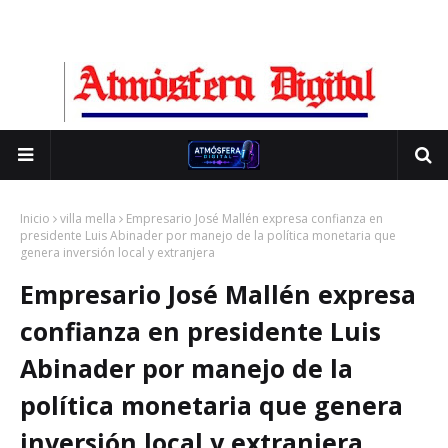
Inicio
villa mella
Empresario José Mallén expresa confianza en
presidente Luis Abinader por manejo de la política monetaria que
genera inversión local y extranjera
Empresario José Mallén expresa
confianza en presidente Luis
Abinader por manejo de la
política monetaria que genera
inversión local y extranjera