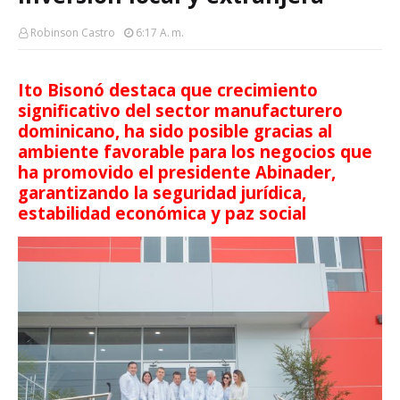
Robinson Castro
6:17 A. M.
Ito Bisonó destaca que crecimiento
significativo del sector manufacturero
dominicano, ha sido posible gracias al
ambiente favorable para los negocios que
ha promovido el presidente Abinader,
garantizando la seguridad jurídica,
estabilidad económica y paz social