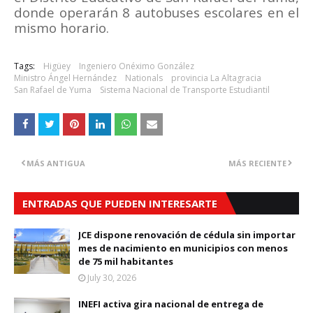
donde operarán 8 autobuses escolares en el
mismo horario.
Tags:
Higüey
Ingeniero Onéximo González
Ministro Ángel Hernández
Nationals
provincia La Altagracia
San Rafael de Yuma
Sistema Nacional de Transporte Estudiantil
MÁS ANTIGUA
MÁS RECIENTE
ENTRADAS QUE PUEDEN INTERESARTE
JCE dispone renovación de cédula sin importar
mes de nacimiento en municipios con menos
de 75 mil habitantes
July 30, 2026
INEFI activa gira nacional de entrega de