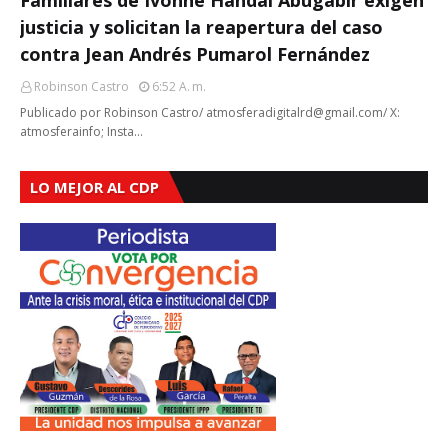
Familiares de Ivonne Handal Abugabir exigen
justicia y solicitan la reapertura del caso
contra Jean Andrés Pumarol Fernández
Robinson Castro
6:52 A. M.
Publicado por Robinson Castro/ atmosferadigitalrd@gmail.com/ X:
atmosferainfo; Insta…
LO MEJOR AL CDP