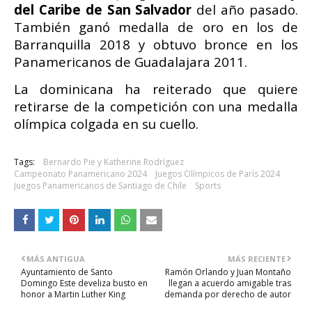
del Caribe de San Salvador
del año pasado.
También ganó medalla de oro en los de
Barranquilla 2018 y obtuvo bronce en los
Panamericanos de Guadalajara 2011.
La dominicana ha reiterado que quiere
retirarse de la competición con una medalla
olímpica colgada en su cuello.
Tags:
Bernardo Pie y Katherine Rodríguez
Campeonato Panamericano 2024
Juegos Olímpicos de París 2024
Juegos Panamericanos de Santiago de Chile
Sports
MÁS ANTIGUA
MÁS RECIENTE
Ayuntamiento de Santo
Ramón Orlando y Juan Montaño
Domingo Este develiza busto en
llegan a acuerdo amigable tras
honor a Martin Luther King
demanda por derecho de autor