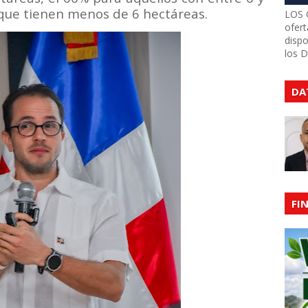
 que tienen menos de 6 hectáreas.
LOS 
ofert
dispo
los 
DA
FI