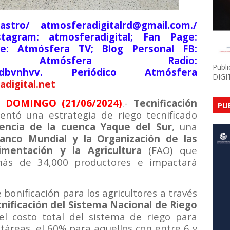
tro/ atmosferadigitalrd@gmail.com./
stagram: atmosferadigital; Fan Page:
be: Atmósfera TV; Blog Personal FB:
lsde; Atmósfera Radio:
Publ
6na49dbvnhvv. Periódico Atmósfera
DIGI
digital.net
 DOMINGO (21/06/2024)
.-
Tecnificación
PU
entó una estrategia de riego tecnificado
uencia de la cuenca Yaque del Sur
, una
anco Mundial y la Organización de las
imentación y la Agricultura
(FAO) que
más de 34,000 productores e impactará
 bonificación para los agricultores a través
nificación del Sistema Nacional de Riego
l costo total del sistema de riego para
áreas, el 60% para aquellos con entre 6 y