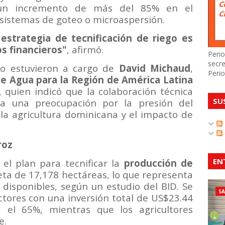
 un incremento de más del 85% en el
 sistemas de goteo o microaspersión.
strategia de tecnificación de riego es
s financieros"
, afirmó.
Perio
secre
cto estuvieron a cargo de
David Michaud
,
Perio
de Agua para la Región de América Latina
, quien indicó que la colaboración técnica
SU
 a una preocupación por la presión del
la agricultura dominicana y el impacto de
roz
EN
l plan para tecnificar la
producción de
eta de 17,178 hectáreas, lo que representa
 disponibles, según un estudio del BID. Se
S
tores con una inversión total de US$23.44
á el 65%, mientras que los agricultores
e.