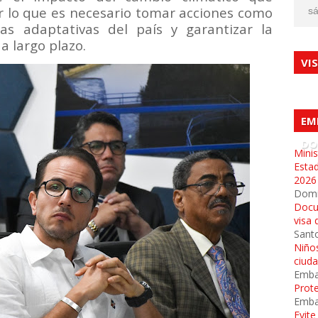
r lo que es necesario tomar acciones como
sá
as adaptativas del país y garantizar la
a largo plazo.
VI
EM
DO
Minis
Esta
2026
Dom
Docu
visa 
Sant
Niños
ciud
Emba
Prot
Emba
Evit