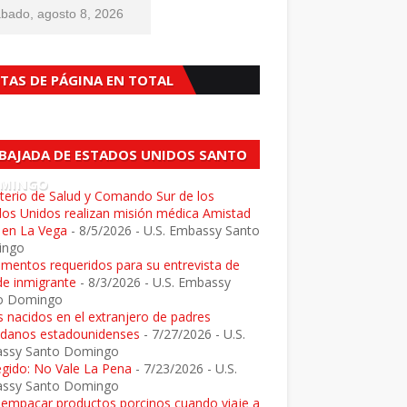
bado, agosto 8, 2026
STAS DE PÁGINA EN TOTAL
BAJADA DE ESTADOS UNIDOS SANTO
MINGO
terio de Salud y Comando Sur de los
dos Unidos realizan misión médica Amistad
 en La Vega
- 8/5/2026
- U.S. Embassy Santo
ingo
mentos requeridos para su entrevista de
de inmigrante
- 8/3/2026
- U.S. Embassy
o Domingo
 nacidos en el extranjero de padres
adanos estadounidenses
- 7/27/2026
- U.S.
ssy Santo Domingo
egido: No Vale La Pena
- 7/23/2026
- U.S.
ssy Santo Domingo
e empacar productos porcinos cuando viaje a