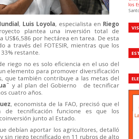
los 
Sant
undial
,
Luis Loyola
, especialista en
Riego
VI
royecto plantea una inversión total de
 a US$6,586 por hectárea en tarea. De esta
ado a través del FOTESIR, mientras que los
 33% restante.
ES
e riego no es solo eficiencia en el uso del
n elemento para promover diversificación
s, que también contribuye a las metas del
EL
ua¨
y al plan del Gobierno
de tecnificar
os cuatro años.
guez
, economista de la FAO, precisó que el
de tecnificación funcione es que los
oinversión junto al Estado.
ue debían aportar los agricultores, detalló
 sin riego tecnificado en 11 rubros de alto