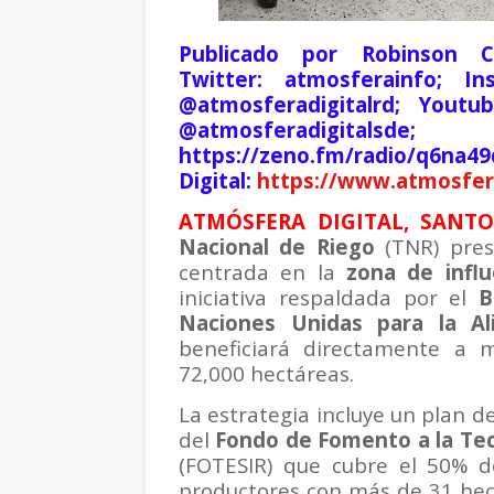
Publicado por Robinson Cas
Twitter: atmosferainfo; In
@atmosferadigitalrd; Youtu
@atmosferadigita
https://zeno.fm/radio/q
Digital:
https://www.atmosfera
ATMÓSFERA DIGITAL, SANTO
Nacional de Riego
(TNR) pres
centrada en la
zona de infl
iniciativa respaldada por el
B
Naciones Unidas para la Al
beneficiará directamente a 
72,000 hectáreas.
La estrategia incluye un plan de
del
Fondo de Fomento a la Tec
(FOTESIR) que cubre el 50% de
productores con más de 31 hect