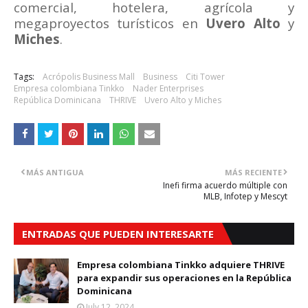
comercial, hotelera, agrícola y
megaproyectos turísticos en
Uvero Alto
y
Miches
.
Tags:
Acrópolis Business Mall
Business
Citi Tower
Empresa colombiana Tinkko
Nader Enterprises
República Dominicana
THRIVE
Uvero Alto y Miches
MÁS ANTIGUA
MÁS RECIENTE
Inefi firma acuerdo múltiple con
MLB, Infotep y Mescyt
ENTRADAS QUE PUEDEN INTERESARTE
Empresa colombiana Tinkko adquiere THRIVE
para expandir sus operaciones en la República
Dominicana
July 12, 2024