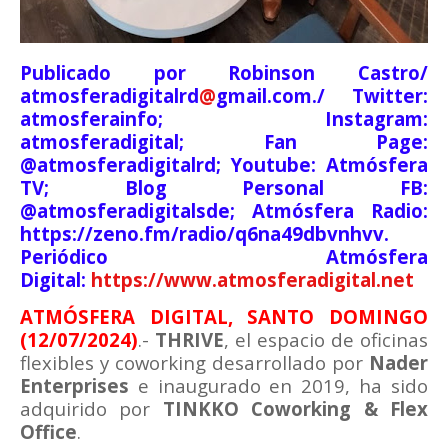
Publicado por Robinson Castro/
atmosferadigitalrd
@
gmail.com./ Twitter:
atmosferainfo; Instagram:
atmosferadigital; Fan Page:
@atmosferadigitalrd; Youtube: Atmósfera
TV; Blog Personal FB:
@atmosferadigitalsde; Atmósfera Radio:
https://zeno.fm/radio/q6na49dbvnhvv.
Periódico Atmósfera
Digital:
https://www.atmosferadigital.net
ATMÓSFERA DIGITAL, SANTO DOMINGO
(12/07/2024)
.-
THRIVE
, el espacio de oficinas
flexibles y coworking desarrollado por
Nader
Enterprises
e inaugurado en 2019, ha sido
adquirido por
TINKKO Coworking & Flex
Office
.