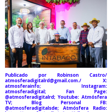
Publicado por Robinson Castro/
atmosferadigitalrd@gmail.com./ X:
atmosferainfo; Instagram:
atmosferadigital; Fan Page:
@atmosferadigitalrd; Youtube: Atmósfera
TV; Blog Personal FB:
@atmosferadigitalsde; Atmósfera Radio: