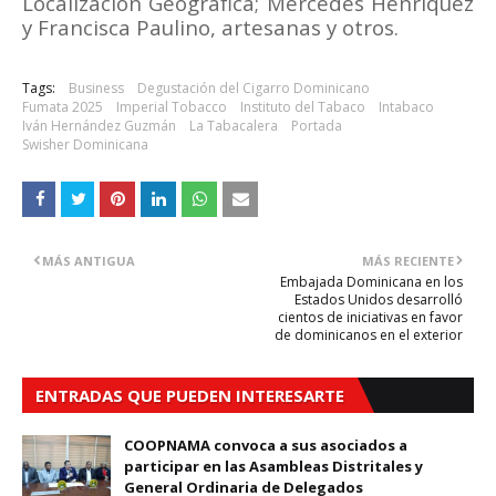
Localización Geográfica; Mercedes Henríquez
y Francisca Paulino, artesanas y otros.
Tags:
Business
Degustación del Cigarro Dominicano
Fumata 2025
Imperial Tobacco
Instituto del Tabaco
Intabaco
Iván Hernández Guzmán
La Tabacalera
Portada
Swisher Dominicana
MÁS ANTIGUA
MÁS RECIENTE
Embajada Dominicana en los
Estados Unidos desarrolló
cientos de iniciativas en favor
de dominicanos en el exterior
ENTRADAS QUE PUEDEN INTERESARTE
COOPNAMA convoca a sus asociados a
participar en las Asambleas Distritales y
General Ordinaria de Delegados