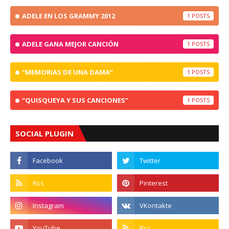
ADELE EN LOS GRAMMY 2012
1
ADELE GANA MEJOR CANCIÓN
1
“MEMORIAS DE UNA DAMA”
1
“QUISQUEYA Y SUS CANCIONES”
1
SOCIAL PLUGIN