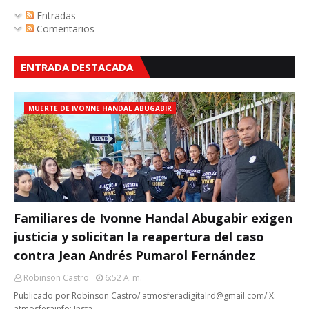
Entradas
Comentarios
ENTRADA DESTACADA
MUERTE DE IVONNE HANDAL ABUGABIR
Familiares de Ivonne Handal Abugabir exigen
justicia y solicitan la reapertura del caso
contra Jean Andrés Pumarol Fernández
Robinson Castro
6:52 A. M.
Publicado por Robinson Castro/ atmosferadigitalrd@gmail.com/ X:
atmosferainfo; Insta…