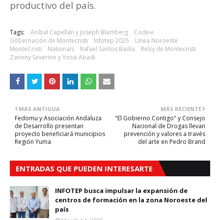
productivo del país.
Tags:
Aníbal Capellán y Joseph Blumberg
Codevi
Gobernación de Montecristi
Infotep 2025
Línea Noroeste
MonteCristi
Nationals
Rafael Santos Badía
Reloj de Montecristi
Zanony Severino y Yossi Abadi
MÁS ANTIGUA
MÁS RECIENTE
Fedomu y Asociación Andaluza
"El Gobierno Contigo" y Consejo
de Desarrollo presentan
Nacional de Drogas llevan
proyecto beneficiará municipios
prevención y valores a través
Región Yuma
del arte en Pedro Brand
ENTRADAS QUE PUEDEN INTERESARTE
INFOTEP busca impulsar la expansión de
centros de formación en la zona Noroeste del
país