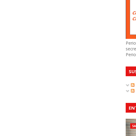
Perio
secre
Perio
SU
EN
S