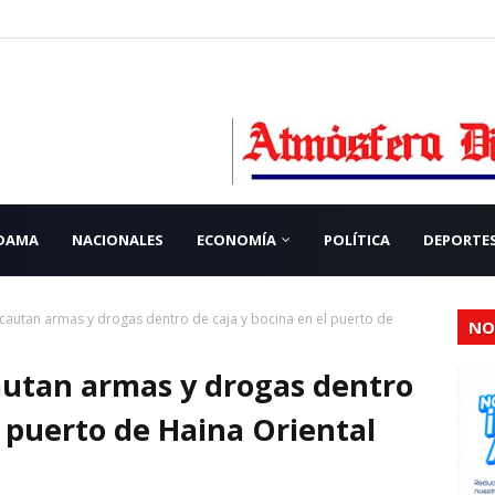
 DAMA
NACIONALES
ECONOMÍA
POLÍTICA
DEPORTE
autan armas y drogas dentro de caja y bocina en el puerto de
NO
utan armas y drogas dentro
l puerto de Haina Oriental