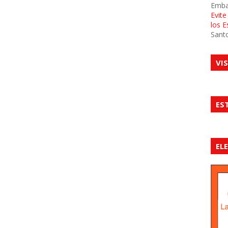
Emba
Evit
los 
Sant
VI
ES
EL