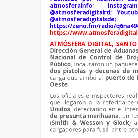
atmosferainfo; Instagr
@atmosferadigitalrd; Youtu
@atmosferadigita
https://zeno.fm/radio/q6na4
https://www.atmosferadigital
ATMÓSFERA DIGITAL, SANTO 
Dirección General de Aduana
Nacional de Control de Dro
Público
, incautaron un paque
dos pistolas y decenas de m
carga que arribó al
puerto de 
Oeste
.
Los oficiales e inspectores real
que llegaron a la referida te
Unidos
, detectando en el inte
de presunta marihuana
, un fu
(
Smith & Wesson y Glock
) 
cargadores para fusil, entre otr