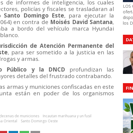
és de informes de inteligencia, los cuales
LOS 
ores, policías y fiscales se trasladaran al
ofert
io
Santo Domingo Este
, para ejecutar la
dispo
3064) en contra de
Moisés David Santana
,
los 
aba a bordo del vehículo marca Hyundai
blanco.
DA
urisdicción de Atención Permanente del
ste
, para ser sometido a la justicia en las
drogas y armas.
io Público y la DNCD
profundizan las
yores detalles del frustrado contrabando.
 las armas y municiones confiscadas en este
FI
njunta están en poder de los organismos
y decenas de municiones
Incautan marihuana y un fusil
a Oriental
Santo Domingo Oeste