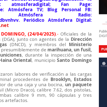
am: atmosferadigital; Fan Page:
be: Atmósfera TV; Blog Personal FB:
lsde; Atmósfera Radio:
9dbvnhvv. Periódico Atmósfera Digital:
.net
Publ
DOMINGO, (24/04/2025)
.-
Oficiales de la
DIGI
s
(DGA), junto con agentes de la
Dirección
gas
(DNCD), y miembros del
Ministerio
te presumiblemente de
marihuana, un fusil,
PU
uniciones
, durante la inspección de una
Haina Oriental
, municipio
Santo Domingo
izaron labores de verificación a las cargas
rminal procedentes de
Brooklyn, Estados
rior de una caja y una bocina,
un paquete
sil (Micro Draco), calibre 7.62, dos pistolas,
ambas calibre 9 mm, 90 cápsulas y tres
os artefactos.