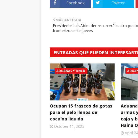
Facebook
Twitter
MÁS ANTIGUA
Presidente Luis Abinader recorrerá cuatro punt
fronterizos este jueves
ENTRADAS QUE PUEDEN INTERESART
ADUANAS Y DNCD
ADUAN
Ocupan 15 frascos de gotas
Aduana
para el pelo llenos de
armas y
cocaína liquida
caja y 
Haina O
October 11, 2025
April 2