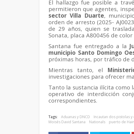
El hallazgo fue posible a trav
permitieron que agentes, inspect
sector Villa Duarte
, municip
orden de arresto (2025- AJ002
de 29 años, quien se traslad
Sonata, placa A800456 de color 
Santana fue entregado a la
J
municipio Santo Domingo Oe
próximas horas, por tráfico de 
Mientras tanto, el
Minister
investigaciones para ofrecer ma
Tanto la sustancia ilícita como
operativo de interdicción co
correspondientes.
Tags:
Aduanas y DNCD
Incautan dos pistolas 
Moisés David Santana
Nationals
puerto de Hain