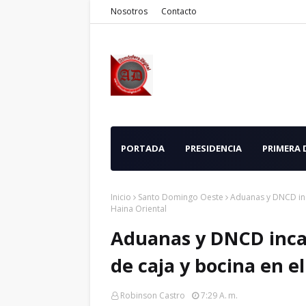
Nosotros
Contacto
PORTADA
PRESIDENCIA
PRIMERA
Inicio
Santo Domingo Oeste
Aduanas y DNCD inc
Haina Oriental
Aduanas y DNCD inca
de caja y bocina en e
Robinson Castro
7:29 A. M.