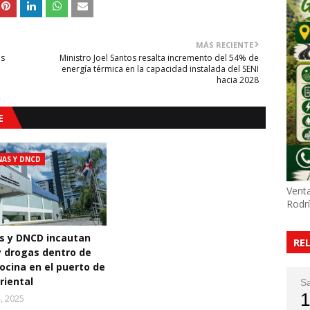
MÁS RECIENTE
os
Ministro Joel Santos resalta incremento del 54% de
energía térmica en la capacidad instalada del SENI
hacia 2028
E
AS Y DNCD
Venta
Rodr
s y DNCD incautan
RE
 drogas dentro de
bocina en el puerto de
riental
S
1
4, 2025