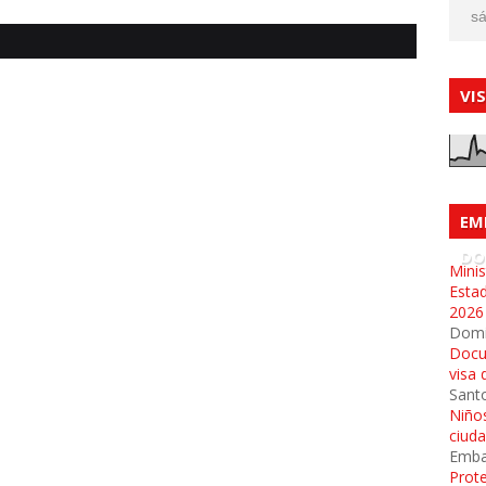
sá
VI
EM
DO
Minis
Esta
2026
Dom
Docu
visa 
Sant
Niños
ciud
Emba
Prot