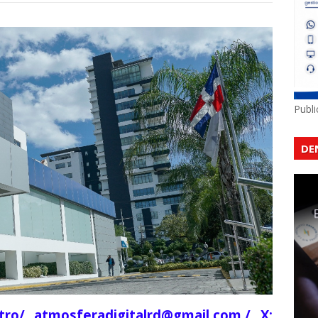
Publ
DE
ro/ atmosferadigitalrd@gmail.com./ X: