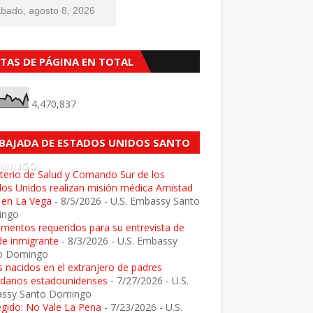
bado, agosto 8, 2026
STAS DE PÁGINA EN TOTAL
4,470,837
BAJADA DE ESTADOS UNIDOS SANTO
MINGO
terio de Salud y Comando Sur de los
dos Unidos realizan misión médica Amistad
 en La Vega
- 8/5/2026
- U.S. Embassy Santo
ingo
mentos requeridos para su entrevista de
de inmigrante
- 8/3/2026
- U.S. Embassy
o Domingo
 nacidos en el extranjero de padres
adanos estadounidenses
- 7/27/2026
- U.S.
ssy Santo Domingo
egido: No Vale La Pena
- 7/23/2026
- U.S.