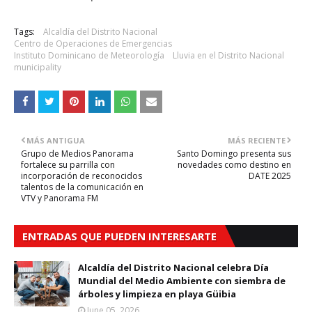
Tags:
Alcaldía del Distrito Nacional
Centro de Operaciones de Emergencias
Instituto Dominicano de Meteorología
Lluvia en el Distrito Nacional
municipality
MÁS ANTIGUA
MÁS RECIENTE
Grupo de Medios Panorama
Santo Domingo presenta sus
fortalece su parrilla con
novedades como destino en
incorporación de reconocidos
DATE 2025
talentos de la comunicación en
VTV y Panorama FM
ENTRADAS QUE PUEDEN INTERESARTE
Alcaldía del Distrito Nacional celebra Día
Mundial del Medio Ambiente con siembra de
árboles y limpieza en playa Güibia
June 05, 2026