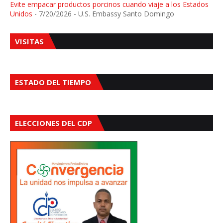
Evite empacar productos porcinos cuando viaje a los Estados
Unidos
- 7/20/2026
- U.S. Embassy Santo Domingo
VISITAS
ESTADO DEL TIEMPO
ELECCIONES DEL CDP