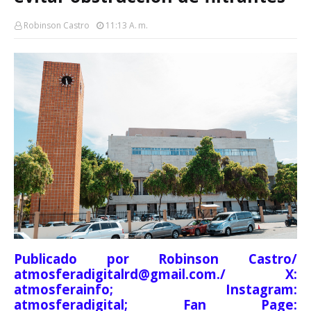
Robinson Castro
11:13 A. M.
Publicado por Robinson Castro/
atmosferadigitalrd@gmail.com./ X:
atmosferainfo; Instagram:
atmosferadigital; Fan Page: