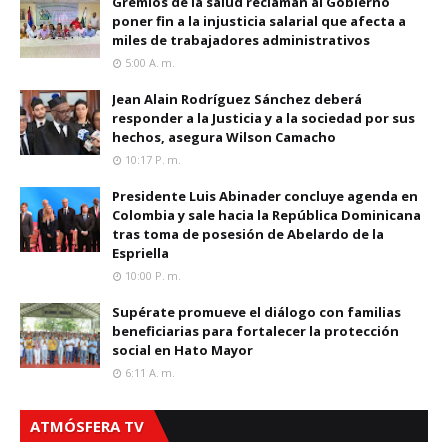
Gremios de la salud reclaman al Gobierno
poner fin a la injusticia salarial que afecta a
miles de trabajadores administrativos
5:00 A. M.
Jean Alain Rodríguez Sánchez deberá
responder a la Justicia y a la sociedad por sus
hechos, asegura Wilson Camacho
10:17 P. M.
Presidente Luis Abinader concluye agenda en
Colombia y sale hacia la República Dominicana
tras toma de posesión de Abelardo de la
Espriella
10:00 P. M.
Supérate promueve el diálogo con familias
beneficiarias para fortalecer la protección
social en Hato Mayor
6:11 A. M.
ATMÓSFERA TV