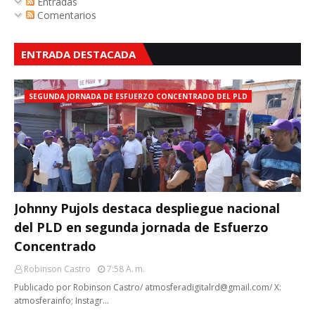
Entradas
Comentarios
ENTRADA DESTACADA
SEGUNDA JORNADA DE ESFUERZO CONCENTRADO DEL PLD
Johnny Pujols destaca despliegue nacional
del PLD en segunda jornada de Esfuerzo
Concentrado
Robinson Castro
7:58 A. M.
Publicado por Robinson Castro/ atmosferadigitalrd@gmail.com/ X:
atmosferainfo; Instagr…