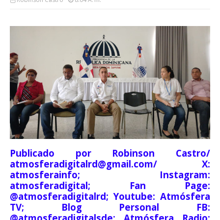
Publicado por Robinson Castro/
atmosferadigitalrd@gmail.com/ X:
atmosferainfo; Instagram:
atmosferadigital; Fan Page:
@atmosferadigitalrd; Youtube: Atmósfera
TV; Blog Personal FB:
@atmosferadigitalsde; Atmósfera Radio: