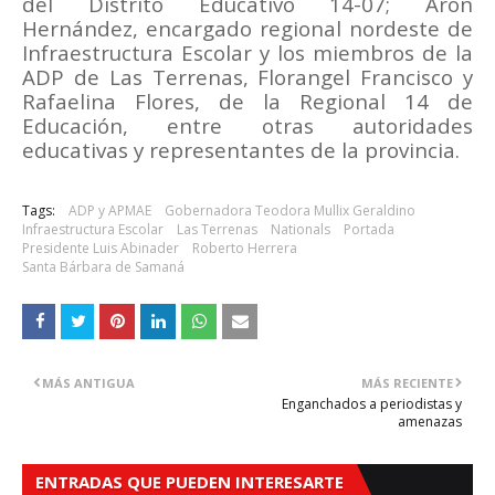
del Distrito Educativo 14-07; Aron
Hernández, encargado regional nordeste de
Infraestructura Escolar y los miembros de la
ADP de Las Terrenas, Florangel Francisco y
Rafaelina Flores, de la Regional 14 de
Educación, entre otras autoridades
educativas y representantes de la provincia.
Tags:
ADP y APMAE
Gobernadora Teodora Mullix Geraldino
Infraestructura Escolar
Las Terrenas
Nationals
Portada
Presidente Luis Abinader
Roberto Herrera
Santa Bárbara de Samaná
MÁS ANTIGUA
MÁS RECIENTE
Enganchados a periodistas y
amenazas
ENTRADAS QUE PUEDEN INTERESARTE