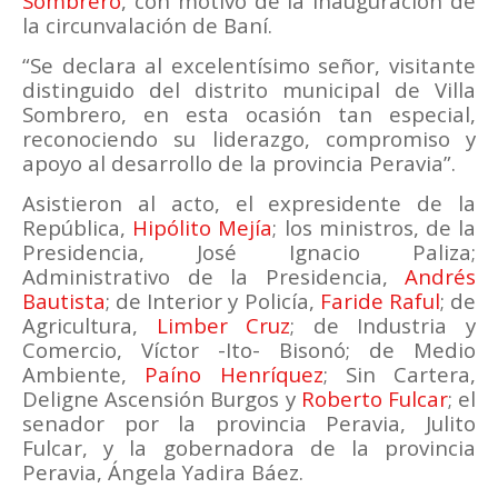
Sombrero
, con motivo de la inauguración de
la circunvalación de Baní.
“Se declara al excelentísimo señor, visitante
distinguido del distrito municipal de Villa
Sombrero, en esta ocasión tan especial,
reconociendo su liderazgo, compromiso y
apoyo al desarrollo de la provincia Peravia”.
Asistieron al acto, el expresidente de la
República,
Hipólito Mejía
; los ministros, de la
Presidencia, José Ignacio Paliza;
Administrativo de la Presidencia,
Andrés
Bautista
; de Interior y Policía,
Faride Raful
; de
Agricultura,
Limber Cruz
; de Industria y
Comercio, Víctor -Ito- Bisonó; de Medio
Ambiente,
Paíno Henríquez
; Sin Cartera,
Deligne Ascensión Burgos y
Roberto Fulcar
; el
senador por la provincia Peravia, Julito
Fulcar, y la gobernadora de la provincia
Peravia, Ángela Yadira Báez.