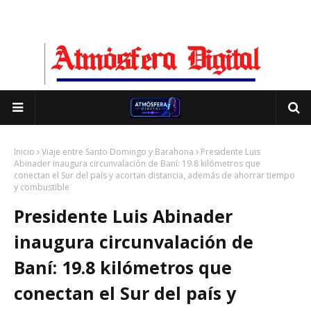
Inicio
Viaje entre Santo Domingo y Barahona
Presidente Luis
Abinader inaugura circunvalación de Baní: 19.8 kilómetros que
conectan el Sur del país y acortan distancia, además de ahorrar tiempo
y combustible
Presidente Luis Abinader
inaugura circunvalación de
Baní: 19.8 kilómetros que
conectan el Sur del país y