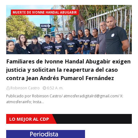
MUERTE DE IVONNE HANDAL ABUGABIR
Familiares de Ivonne Handal Abugabir exigen
justicia y solicitan la reapertura del caso
contra Jean Andrés Pumarol Fernández
Robinson Castro
6:52 A. M.
Publicado por Robinson Castro/ atmosferadigitalrd@gmail.com/ X:
atmosferainfo; Insta…
LO MEJOR AL CDP