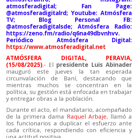
atmosferadigital; Fan Page:
@atmosferadigitalrd; Youtube: Atmósfera
TV; Blog Personal FB:
@atmosferadigitalsde; Atmósfera Radio:
https://zeno.fm/radio/q6na49dbvnhvv.
Periódico Atmósfera Digital:
https://www.atmosferadigital.net
ATMÓSFERA DIGITAL, PERAVIA,
(15/08/2025)
.-
El
presidente Luis Abinader
inauguró este jueves la tan esperada
circunvalación de Baní, destacando que
mientras muchos se concentran en la
política, su gestión está enfocada en trabajar
y entregar obras a la población.
Durante el acto, el mandatario, acompañado
de la primera dama
Raquel Arbaje
, llamó a
los funcionarios a duplicar el esfuerzo ante
cada crítica, respondiendo con eficiencia y
una actitud positiva.