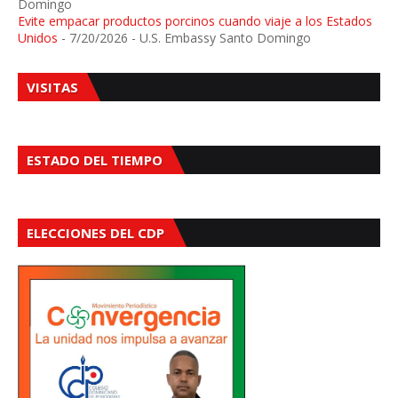
Domingo
Evite empacar productos porcinos cuando viaje a los Estados
Unidos
- 7/20/2026
- U.S. Embassy Santo Domingo
VISITAS
ESTADO DEL TIEMPO
ELECCIONES DEL CDP