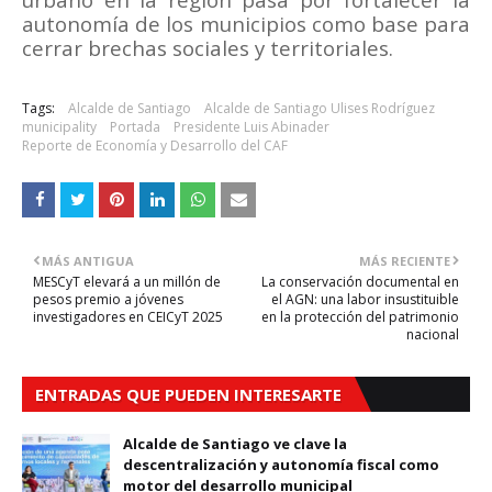
autonomía de los municipios como base para
cerrar brechas sociales y territoriales.
Tags:
Alcalde de Santiago
Alcalde de Santiago Ulises Rodríguez
municipality
Portada
Presidente Luis Abinader
Reporte de Economía y Desarrollo del CAF
MÁS ANTIGUA
MÁS RECIENTE
MESCyT elevará a un millón de
La conservación documental en
pesos premio a jóvenes
el AGN: una labor insustituible
investigadores en CEICyT 2025
en la protección del patrimonio
nacional
ENTRADAS QUE PUEDEN INTERESARTE
Alcalde de Santiago ve clave la
descentralización y autonomía fiscal como
motor del desarrollo municipal