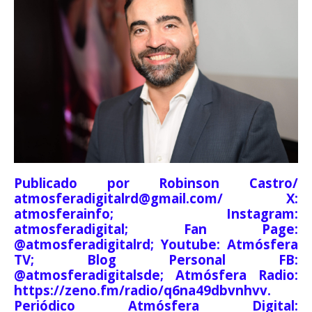
Publicado por Robinson Castro/
atmosferadigitalrd@gmail.com/ X:
atmosferainfo; Instagram:
atmosferadigital; Fan Page:
@atmosferadigitalrd; Youtube: Atmósfera
TV; Blog Personal FB:
@atmosferadigitalsde; Atmósfera Radio:
https://zeno.fm/radio/q6na49dbvnhvv.
Periódico Atmósfera Digital: