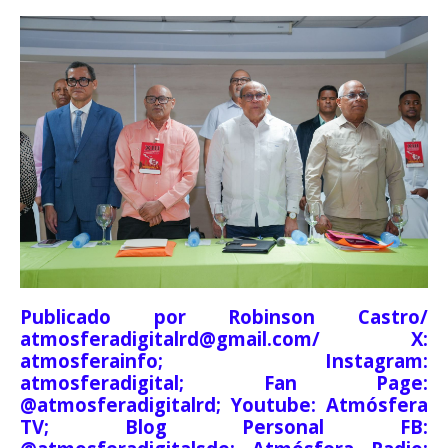
Publicado por Robinson Castro/
atmosferadigitalrd@gmail.com/ X:
atmosferainfo; Instagram:
atmosferadigital; Fan Page:
@atmosferadigitalrd; Youtube: Atmósfera
TV; Blog Personal FB: