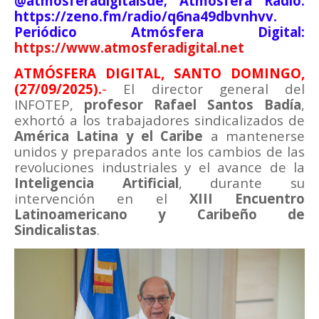
@atmosferadigitalsde; Atmósfera Radio:
https://zeno.fm/radio/q6na49dbvnhvv.
Periódico Atmósfera Digital:
https://www.atmosferadigital.net
ATMÓSFERA DIGITAL, SANTO DOMINGO,
(27/09/2025).
-
El director general del
INFOTEP,
profesor Rafael Santos Badía
,
exhortó a los trabajadores sindicalizados de
América Latina y el Caribe
a mantenerse
unidos y preparados ante los cambios de las
revoluciones industriales y el avance de la
Inteligencia Artificial
, durante su
intervención en el
XIII Encuentro
Latinoamericano y Caribeño de
Sindicalistas
.