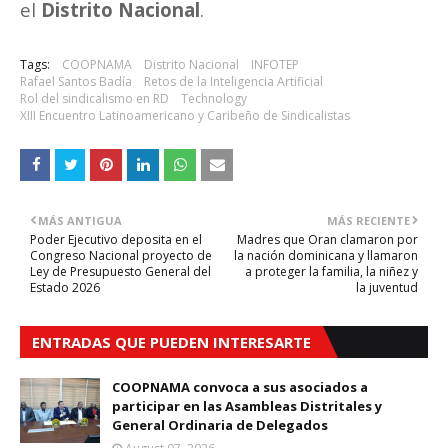
el
Distrito Nacional
.
Tags:
COOPNAMA
Distrito Nacional
INFOTEP
Rafael Santos Badía
Retos de la Inteligencia Artificial
Rol del sindicalismo en RD
Technology
XIII Encuentro Latinoamericano y Caribeño de Sindicalistas
MÁS ANTIGUA
MÁS RECIENTE
Poder Ejecutivo deposita en el
Madres que Oran clamaron por
Congreso Nacional proyecto de
la nación dominicana y llamaron
Ley de Presupuesto General del
a proteger la familia, la niñez y
Estado 2026
la juventud
ENTRADAS QUE PUEDEN INTERESARTE
COOPNAMA convoca a sus asociados a
participar en las Asambleas Distritales y
General Ordinaria de Delegados