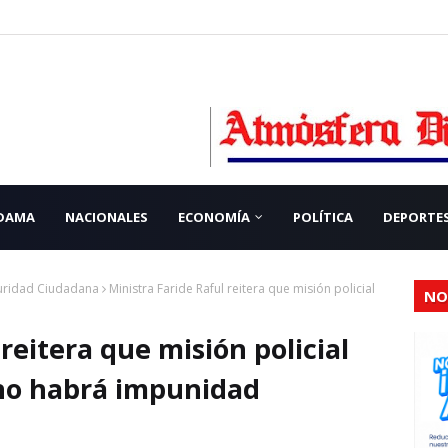
 DAMA
NACIONALES
ECONOMÍA
POLÍTICA
DEPORTE
guridad Ciudadana
Ministra Faride Raful reitera que misión policial
NO
reitera que misión policial
; no habrá impunidad