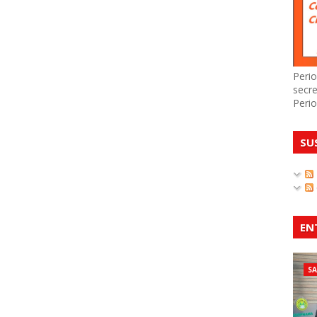
Perio
secre
Perio
SU
EN
S