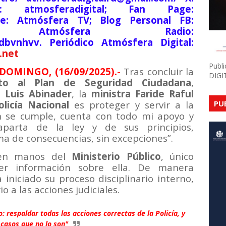
am: atmosferadigital; Fan Page:
be: Atmósfera TV; Blog Personal FB:
lsde; Atmósfera Radio:
9dbvnhvv. Periódico Atmósfera Digital:
.net
Publ
DOMINGO, (16/09/2025).
-
Tras concluir la
DIGI
to al Plan de Seguridad Ciudadana
,
 Luis Abinader
, la
ministra Faride Raful
olicía Nacional
es proteger y servir a la
PU
n se cumple, cuenta con todo mi apoyo y
aparta de la ley y de sus principios,
ma de consecuencias, sin excepciones”.
á en manos del
Ministerio Público
, único
cer información sobre ella. De manera
 iniciado su proceso disciplinario interno,
a las acciones judiciales.
 respaldar todas las acciones correctas de la Policía, y
 casos que no lo son"