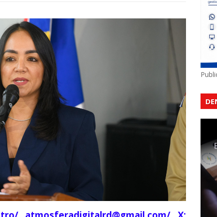
Publ
DE
tro/ atmosferadigitalrd@gmail.com/ X: