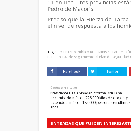
11 en uno. Tres provincias está
Pedro de Macorís.
Precisó que la Fuerza de Tarea
el nivel de respuesta a los homic
Tags:
Ministerio Público RD
Ministra Faride Rafu
Reunión 107 de seguimiento al Plan de Seguridad
Facebook
Twitter
MÁS ANTIGUA
Presidente Luis Abinader informa DNCD ha
decomisado más de 226,000 kilos de drogas y
detenido a más de 182,000 personas en últimos
años
ENTRADAS QUE PUEDEN INTERESART