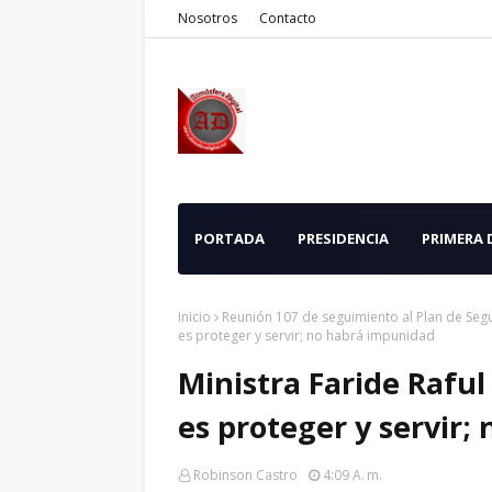
Nosotros
Contacto
PORTADA
PRESIDENCIA
PRIMERA
Inicio
Reunión 107 de seguimiento al Plan de Se
es proteger y servir; no habrá impunidad
Ministra Faride Raful 
es proteger y servir
Robinson Castro
4:09 A. M.