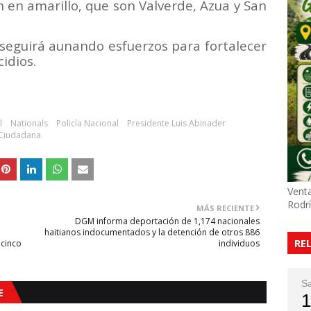
n en amarillo, que son Valverde, Azua y San
 seguirá aunando esfuerzos para fortalecer
idios.
l
Nationals
Policía Nacional
Presidente Luis Abinader
 Ciudadana
Venta
Rodr
MÁS RECIENTE
DGM informa deportación de 1,174 nacionales
haitianos indocumentados y la detención de otros 886
RE
 cinco
individuos
S
E
1