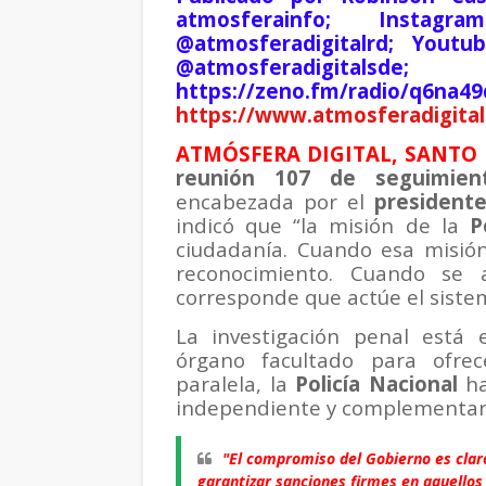
atmosferainfo; Instagr
@atmosferadigitalrd; Youtu
@atmosferadigita
https://zeno.fm/radio/q6na4
https://www.atmosferadigital
ATMÓSFERA DIGITAL, SANTO 
reunión 107 de seguimien
encabezada por el
presidente
indicó que “la misión de la
P
ciudadanía. Cuando esa misió
reconocimiento. Cuando se 
corresponde que actúe el siste
La investigación penal est
órgano facultado para ofre
paralela, la
Policía Nacional
ha
independiente y complementario 
"El compromiso del Gobierno es claro:
garantizar sanciones firmes en aquellos