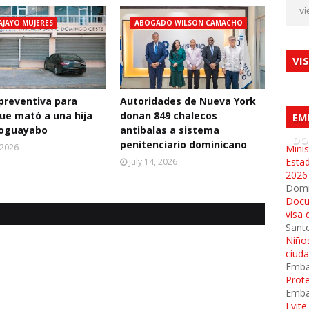
vi
AJAYO MUJERES
ABOGADO WILSON CAMACHO
VI
 preventiva para
Autoridades de Nueva York
ue mató a una hija
donan 849 chalecos
EM
oguayabo
antibalas a sistema
DO
penitenciario dominicano
, 2026
Minis
Esta
July 14, 2026
2026
Dom
Docu
visa 
Sant
Niños
ciud
Emba
Prot
Emba
Evit