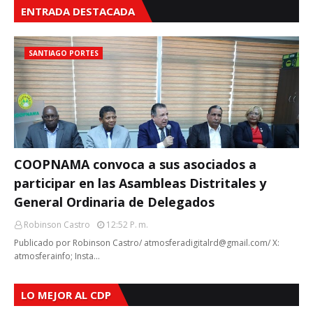
ENTRADA DESTACADA
SANTIAGO PORTES
COOPNAMA convoca a sus asociados a
participar en las Asambleas Distritales y
General Ordinaria de Delegados
Robinson Castro
12:52 P. M.
Publicado por Robinson Castro/ atmosferadigitalrd@gmail.com/ X:
atmosferainfo; Insta…
LO MEJOR AL CDP