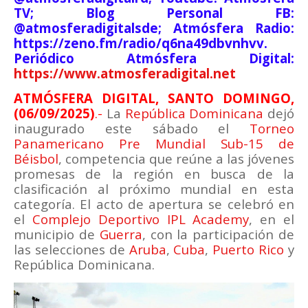
TV; Blog Personal FB:
@atmosferadigitalsde; Atmósfera Radio:
https://zeno.fm/radio/q6na49dbvnhvv.
Periódico Atmósfera Digital:
https://www.atmosferadigital.net
ATMÓSFERA DIGITAL, SANTO DOMINGO,
(06/09/2025)
.-
La
República Dominicana
dejó
inaugurado este sábado el
Torneo
Panamericano Pre Mundial Sub-15 de
Béisbol
, competencia que reúne a las jóvenes
promesas de la región en busca de la
clasificación al próximo mundial en esta
categoría. El acto de apertura se celebró en
el
Complejo Deportivo IPL Academy
, en el
municipio de
Guerra
, con la participación de
las selecciones de
Aruba
,
Cuba
,
Puerto Rico
y
República Dominicana.