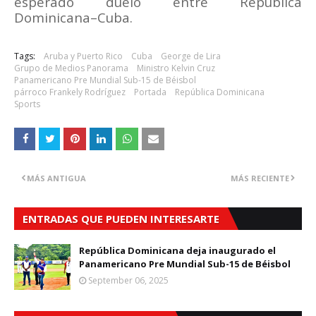
esperado duelo entre República
Dominicana–Cuba.
Tags:
Aruba y Puerto Rico
Cuba
George de Lira
Grupo de Medios Panorama
Ministro Kelvin Cruz
Panamericano Pre Mundial Sub-15 de Béisbol
párroco Frankely Rodríguez
Portada
República Dominicana
Sports
MÁS ANTIGUA
MÁS RECIENTE
ENTRADAS QUE PUEDEN INTERESARTE
República Dominicana deja inaugurado el
Panamericano Pre Mundial Sub-15 de Béisbol
September 06, 2025