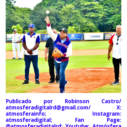
Publicado por Robinson Castro/
atmosferadigitalrd@gmail.com/ X:
atmosferainfo; Instagram:
atmosferadigital; Fan Page:
@atmosferadigitalrd; Youtube: Atmósfera