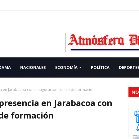
 DAMA
NACIONALES
ECONOMÍA
POLÍTICA
DEPORTE
a en Jarabacoa con inauguración centro de formación
NO
presencia en Jarabacoa con
 de formación