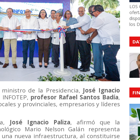
LOS 
ofert
dispo
los 
DA
 ministro de la Presidencia,
José Ignacio
FI
el INFOTEP,
profesor Rafael Santos Badía
,
ales y provinciales, empresarios y líderes
ia,
José Ignacio Paliza
, afirmó que la
nológico Mario Nelson Galán representa
na nueva infraestructura, al constituirse