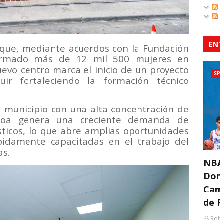
EN
ó que, mediante acuerdos con la Fundación
 formado más de 12 mil 500 mujeres en
uevo centro marca el inicio de un proyecto
S
ir fortaleciendo la formación técnico
n municipio con una alta concentración de
bacoa genera una creciente demanda de
sticos, lo que abre amplias oportunidades
idamente capacitadas en el trabajo del
as.
NBA
Dom
Cam
de 
Rob