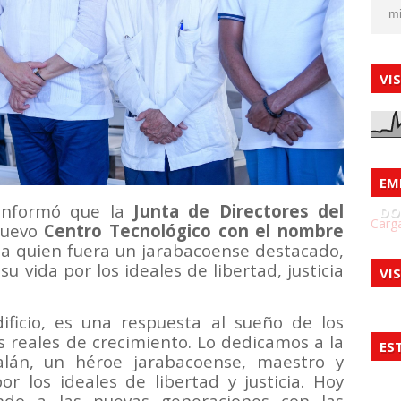
mi
VI
EM
 informó que la
Junta de Directores del
DO
Carga
nuevo
Centro Tecnológico con el nombre
 a quien fuera un jarabacoense destacado,
 vida por los ideales de libertad, justicia
VI
ificio, es una respuesta al sueño de los
 reales de crecimiento. Lo dedicamos a la
ES
lán, un héroe jarabacoense, maestro y
r los ideales de libertad y justicia. Hoy
do a las nuevas generaciones con las