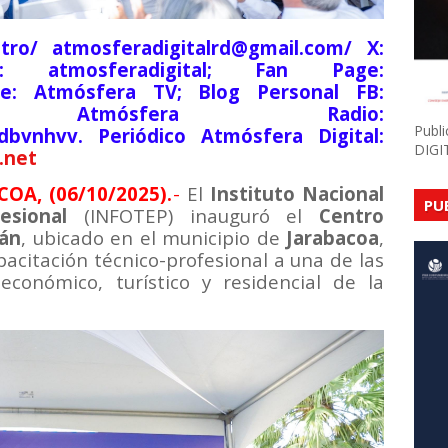
tro/ atmosferadigitalrd@gmail.com/ X:
am: atmosferadigital; Fan Page:
be: Atmósfera TV; Blog Personal FB:
lsde; Atmósfera Radio:
Publ
9dbvnhvv. Periódico Atmósfera Digital:
DIGI
.net
OA, (06/10/2025).
-
El
Instituto Nacional
PU
esional
(INFOTEP) inauguró el
Centro
lán
, ubicado en el municipio de
Jarabacoa
,
pacitación técnico-profesional a una de las
conómico, turístico y residencial de la