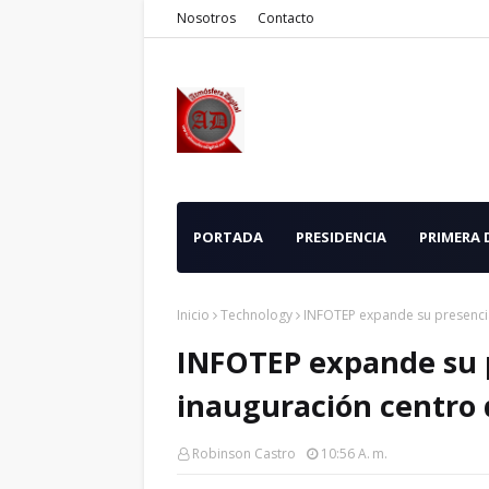
Nosotros
Contacto
PORTADA
PRESIDENCIA
PRIMERA
Inicio
Technology
INFOTEP expande su presenci
INFOTEP expande su 
inauguración centro
Robinson Castro
10:56 A. M.