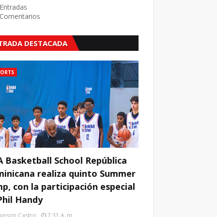
Entradas
Comentarios
TRADA DESTACADA
PORTS
 Basketball School República
inicana realiza quinto Summer
p, con la participación especial
Phil Handy
inson Castro
7:31 A. M.