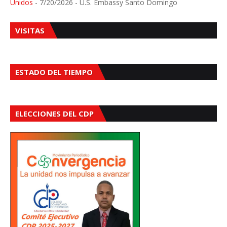
Unidos
- 7/20/2026
- U.S. Embassy Santo Domingo
VISITAS
ESTADO DEL TIEMPO
ELECCIONES DEL CDP