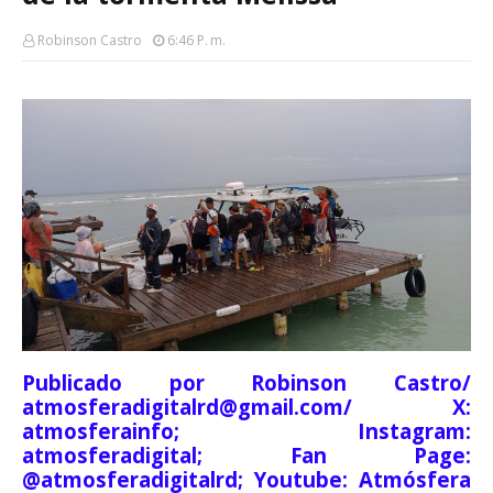
Robinson Castro
6:46 P. M.
Publicado por Robinson Castro/
atmosferadigitalrd@gmail.com/ X:
atmosferainfo; Instagram:
atmosferadigital; Fan Page:
@atmosferadigitalrd; Youtube: Atmósfera