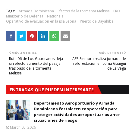
Tags:
Armada Dominicana
Efectos de la tormenta Melissa
ERD
Ministerio de Defensa
Nationals
Operativo de evacuación en la isla Saona
Puerto de Bayahíbe
MÁS ANTIGUA
MÁS RECIENTE
Ruta 06 de Los Guaricanos deja
AFP Siembra realiza jornada de
sin efecto aumento del pasaje
reforestación en Loma Guaigüí
tras paso de la tormenta
de La Vega
Melissa
ENTRADAS QUE PUEDEN INTERESARTE
Departamento Aeroportuario y Armada
Dominicana fortalecen cooperación para
proteger actividades aeroportuarias ante
situaciones de riesgo
March 05, 2026