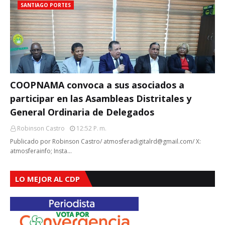
SANTIAGO PORTES
COOPNAMA convoca a sus asociados a
participar en las Asambleas Distritales y
General Ordinaria de Delegados
Robinson Castro
12:52 P. M.
Publicado por Robinson Castro/ atmosferadigitalrd@gmail.com/ X:
atmosferainfo; Insta…
LO MEJOR AL CDP