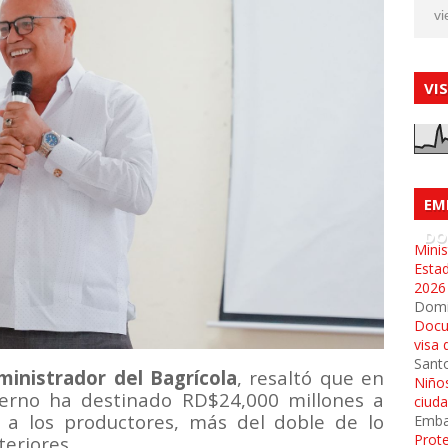
vi
VI
EM
DO
Minis
Esta
2026
Dom
Docu
visa 
Sant
inistrador del Bagrícola
, resaltó que en
Niños
ierno ha destinado RD$24,000 millones a
ciud
ar a los productores, más del doble de lo
Emba
Prot
teriores.