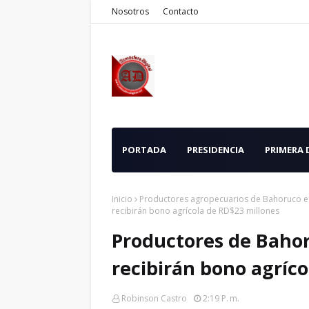
Nosotros
Contacto
PORTADA
PRESIDENCIA
PRIMERA
Inicio
Productores agropecuarios de Bahoruco e
recibirán bono agrícola de RD$23 millones
Productores de Baho
recibirán bono agríco
Robinson Castro
2:19 P. M.