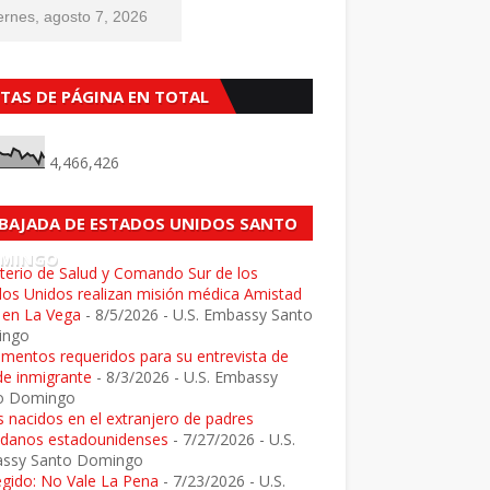
ernes, agosto 7, 2026
STAS DE PÁGINA EN TOTAL
4,466,426
BAJADA DE ESTADOS UNIDOS SANTO
MINGO
terio de Salud y Comando Sur de los
dos Unidos realizan misión médica Amistad
 en La Vega
- 8/5/2026
- U.S. Embassy Santo
ingo
mentos requeridos para su entrevista de
de inmigrante
- 8/3/2026
- U.S. Embassy
o Domingo
 nacidos en el extranjero de padres
adanos estadounidenses
- 7/27/2026
- U.S.
ssy Santo Domingo
egido: No Vale La Pena
- 7/23/2026
- U.S.