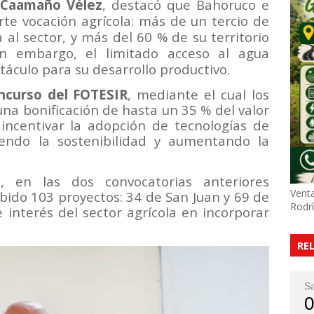
 Caamaño Vélez
,
destacó que Bahoruco e
te vocación agrícola: más de un tercio de
 al sector, y más del 60 % de su territorio
Sin embargo, el limitado acceso al agua
táculo para su desarrollo productivo.
curso del FOTESIR
, mediante el cual los
na bonificación de hasta un 35 % del valor
incentivar la adopción de tecnologías de
iendo la sostenibilidad y aumentando la
 en las dos convocatorias anteriores
Venta
ibido 103 proyectos: 34 de San Juan y 69 de
Rodr
e interés del sector agrícola en incorporar
RE
S
0