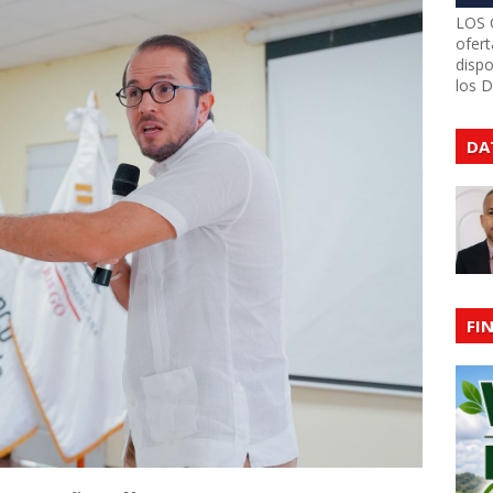
LOS 
ofert
dispo
los 
DA
FI