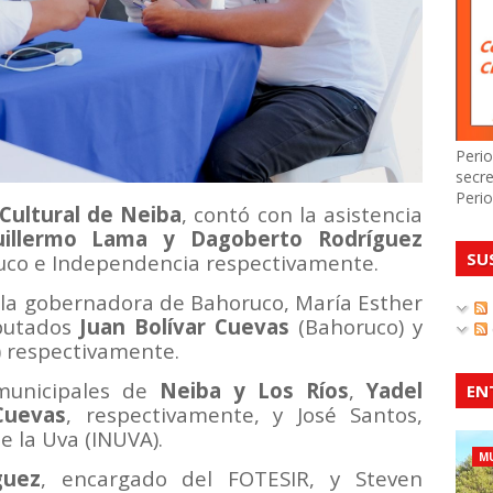
Perio
secre
Perio
Cultural de Neiba
, contó con la asistencia
illermo Lama y Dagoberto Rodríguez
SU
ruco e Independencia respectivamente.
 la gobernadora de Bahoruco, María Esther
iputados
Juan Bolívar Cuevas
(Bahoruco) y
 respectivamente.
 municipales de
Neiba y Los Ríos
,
Yadel
EN
Cuevas
, respectivamente, y José Santos,
de la Uva (INUVA).
MU
guez
, encargado del FOTESIR, y Steven