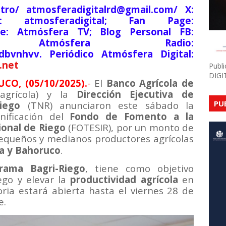
tro/ atmosferadigitalrd@gmail.com/ X:
am: atmosferadigital; Fan Page:
be: Atmósfera TV; Blog Personal FB:
lsde; Atmósfera Radio:
9dbvnhvv. Periódico Atmósfera Digital:
.net
Publ
DIGI
O, (05/10/2025).
-
El
Banco Agrícola de
Bagrícola) y la
Dirección Ejecutiva de
PU
iego
(TNR) anunciaron este sábado la
nificación del
Fondo de Fomento a la
ional de Riego
(FOTESIR), por un monto de
pequeños y medianos productores agrícolas
a y
Bahoruco
.
rama Bagri-Riego
, tiene como objetivo
ego y elevar la
productividad agrícola
en
ria estará abierta hasta el viernes 28 de
e.