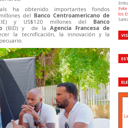
Emba
aís ha obtenido importantes fondos
Evit
los 
millones del
Banco Centroamericano de
Sant
IE) y US$120 millones del
Banco
o
(BID) y
de la
Agencia Francesa de
cer la tecnificación, la innovación y la
VI
pecuario.
ES
EL