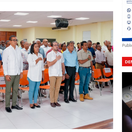
Publ
DE