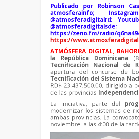
Publicado por Robinson Cas
atmosferainfo; Instagr
@atmosferadigitalrd; Youtu
@atmosferadigita
https://zeno.fm/radio/q6na4
https://www.atmosferadigital
ATMÓSFERA DIGITAL, BAHORUC
la República Dominicana
(
Tecnificación Nacional de R
apertura del concurso de bo
Tecnificación del Sistema Nac
RD$ 23,437,500.00, dirigido a 
de las provincias
Independenci
La iniciativa, parte del
prog
modernizar los sistemas de ri
ambas provincias. La convocato
noviembre, a las 4:00 de la tard