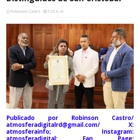
Robinson Castro
7:35 A. M.
Publicado por Robinson Castro/
atmosferadigitalrd@gmail.com/ X:
atmosferainfo; Instagram:
atmosferadigital; Fan Page: