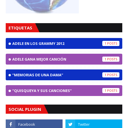
ETIQUETAS
ADELE EN LOS GRAMMY 2012
1
ADELE GANA MEJOR CANCIÓN
1
“MEMORIAS DE UNA DAMA”
1
“QUISQUEYA Y SUS CANCIONES”
1
SOCIAL PLUGIN