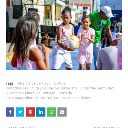
Tags:
Alcaldía de Santiago
Culture
Dirección de Cultura y Educación Ciudadana
Ensanche Bermúdez
Inventario Cultural de Santiago
Portada
Programa Cultura Territorial Barrios y Comunidades
MÁS ANTIGUA
MÁS RECIENTE