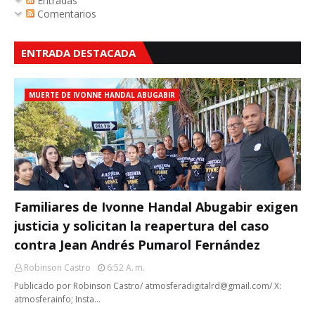
Entradas
Comentarios
ENTRADA DESTACADA
MUERTE DE IVONNE HANDAL ABUGABIR
Familiares de Ivonne Handal Abugabir exigen
justicia y solicitan la reapertura del caso
contra Jean Andrés Pumarol Fernández
Robinson Castro
6:52 A. M.
Publicado por Robinson Castro/ atmosferadigitalrd@gmail.com/ X:
atmosferainfo; Insta…