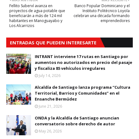
Fellito Suberví avanza en
Banco Popular Dominicano y el
proyectos de agua potable que
Instituto Politécnico Loyola
beneficiarán a más de 124 mil
celebran una década formando
habitantes en Manoguayabo y
emprendedores
Los Alcarrizos
ENTRADAS QUE PUEDEN INTERESARTE
INTRANT interviene 17 rutas en Santiago por
aumentos no autorizados en precio del pasaje
y fiscaliza 85 vehículos irregulares
July 14, 2026
Alcaldía de Santiago lanza programa “Cultura
Territorial, Barrios y Comunidades” en el
Ensanche Bermúdez
June 21, 2026
ONDA y la Alcaldía de Santiago anuncian
conversatorio sobre derecho de autor
May 26, 2026