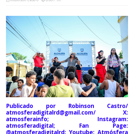
Publicado por Robinson Castro/
atmosferadigitalrd@gmail.com/ X:
atmosferainfo; Instagram:
atmosferadigital; Fan Page:
@atmosferadigitalrd; Youtube: Atmósfera