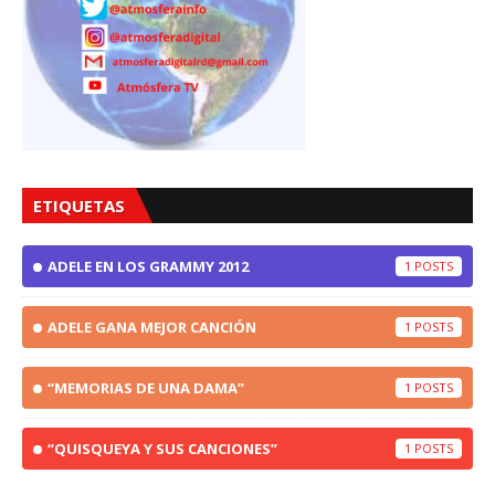
ETIQUETAS
ADELE EN LOS GRAMMY 2012
1
ADELE GANA MEJOR CANCIÓN
1
“MEMORIAS DE UNA DAMA”
1
“QUISQUEYA Y SUS CANCIONES”
1