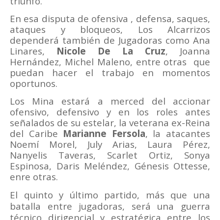
triunfo.
En esa disputa de ofensiva , defensa, saques,
ataques y bloqueos, Los Alcarrizos
dependerá
también de Jugadoras como Ana
Linares,
Nicole De La Cruz
, Joanna
Hernández, Michel Maleno, entre otras
que
puedan hacer el trabajo en momentos
oportunos.
Los Mina estará a merced del accionar
ofensivo, defensivo y en los roles antes
señalados de su estelar, la veterana ex-Reina
del Caribe
Marianne Fersola
, la atacantes
Noemí Morel, July Arias, Laura Pérez,
Nanyelis Taveras, Scarlet Ortiz, Sonya
Espinosa, Daris Meléndez, Génesis Ottesse,
enre otras.
El quinto y
ú
ltimo partido, más que una
batalla entre jugadoras, ser
á
una guerra
t
é
cnico dirigencial y estratégica entre los