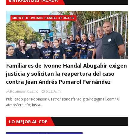
MUERTE DE IVONNE HANDAL ABUGABIR
Familiares de Ivonne Handal Abugabir exigen
justicia y solicitan la reapertura del caso
contra Jean Andrés Pumarol Fernández
Robinson Castro
6:52 A. M.
Publicado por Robinson Castro/ atmosferadigitalrd@gmail.com/ X:
atmosferainfo; Insta…
LO MEJOR AL CDP