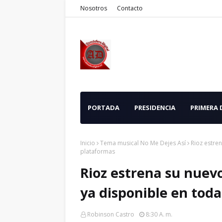
Nosotros
Contacto
PORTADA
PRESIDENCIA
PRIMERA
Inicio
Tema musical No Me Dejes Así
Rioz estren
plataformas
Rioz estrena su nuevo
ya disponible en toda
Robinson Castro
8:30 A. M.