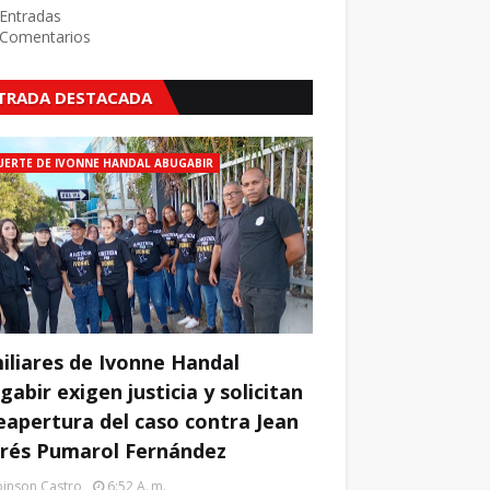
Entradas
Comentarios
TRADA DESTACADA
ERTE DE IVONNE HANDAL ABUGABIR
iliares de Ivonne Handal
gabir exigen justicia y solicitan
reapertura del caso contra Jean
rés Pumarol Fernández
inson Castro
6:52 A. M.