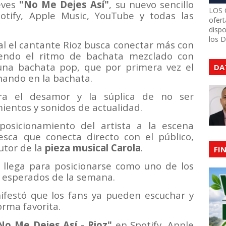
eves
"No Me Dejes Así"
, su nuevo sencillo
LOS 
otify, Apple Music, YouTube y todas las
ofert
dispo
los 
l el cantante Rioz busca conectar más con
yendo el ritmo de bachata mezclado con
una bachata pop, que por primera vez el
DA
nando en la bachata.
ora el desamor y la súplica de no ser
ientos y sonidos de actualidad.
osicionamiento del artista a la escena
sca que conecta directo con el público,
utor de la
pieza musical Carola
.
FI
o llega para posicionarse como uno de los
 esperados de la semana.
ifestó que los fans ya pueden escuchar y
orma favorita.
No Me Dejes Así - Rioz"
en Spotify, Apple