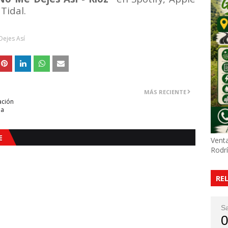
Tidal.
ejes Así
MÁS RECIENTE
ación
la
E
Venta
Rodr
RE
S
0