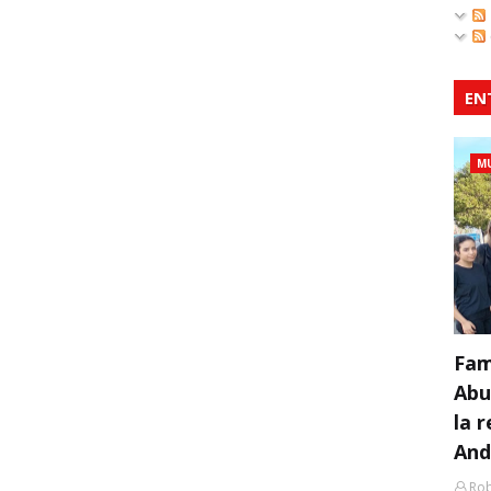
EN
MU
Fam
Abu
la 
And
Rob