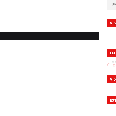
ju
VI
EM
DO
Carga
VI
ES