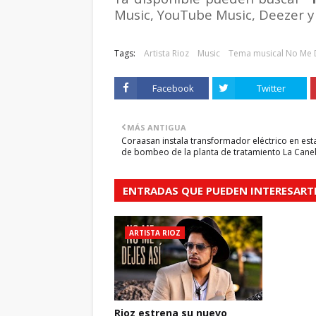
Music, YouTube Music, Deezer y 
Tags:
Artista Rioz
Music
Tema musical No Me D
Facebook
Twitter
MÁS ANTIGUA
Coraasan instala transformador eléctrico en est
de bombeo de la planta de tratamiento La Cane
ENTRADAS QUE PUEDEN INTERESART
ARTISTA RIOZ
Rioz estrena su nuevo