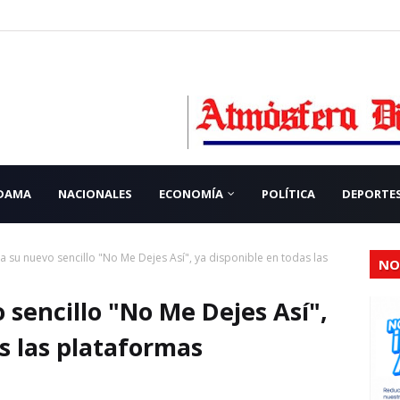
 DAMA
NACIONALES
ECONOMÍA
POLÍTICA
DEPORTE
a su nuevo sencillo "No Me Dejes Así", ya disponible en todas las
NO
 sencillo "No Me Dejes Así",
s las plataformas