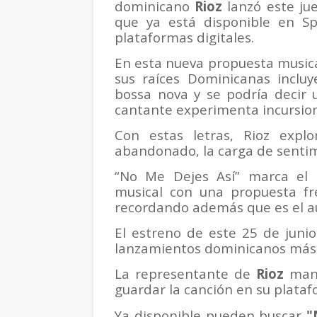
dominicano
Rioz
lanzó este ju
que ya está disponible en Sp
plataformas digitales.
En esta nueva propuesta musica
sus raíces Dominicanas inclu
bossa nova y se podría decir 
cantante experimenta incursio
Con estas letras, Rioz expl
abandonado, la carga de sentim
“No Me Dejes Así” marca el p
musical con una propuesta fre
recordando además que es el a
El estreno de este 25 de juni
lanzamientos dominicanos más
La representante de
Rioz
man
guardar la canción en su plataf
Ya disponible pueden buscar
"