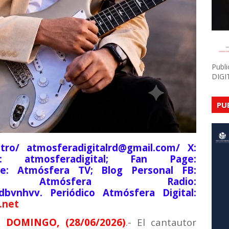
Publ
DIGI
PU
tro/ atmosferadigitalrd@gmail.com/ X:
am: atmosferadigital; Fan Page:
be: Atmósfera TV; Blog Personal FB:
lsde; Atmósfera Radio:
9dbvnhvv. Periódico Atmósfera Digital:
.net
 DOMINGO, (28/06/2026)
.- El cantautor