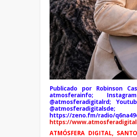
Publicado por Robinson Cas
atmosferainfo; Instagr
@atmosferadigitalrd; Youtu
@atmosferadigita
https://zeno.fm/radio/q6na4
https://www.atmosferadigital
ATMÓSFERA DIGITAL, SANTO