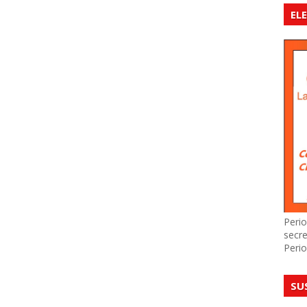
EL
Perio
secre
Perio
SU