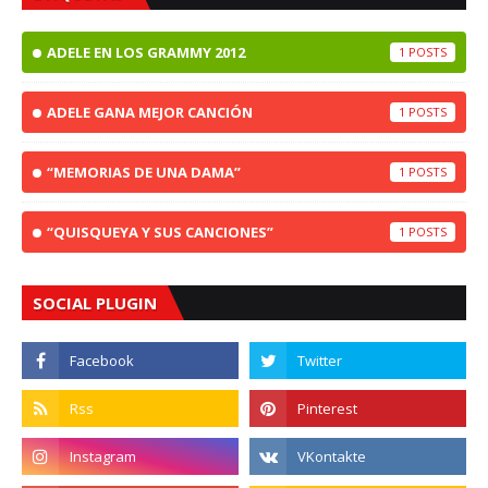
ADELE EN LOS GRAMMY 2012
1
ADELE GANA MEJOR CANCIÓN
1
“MEMORIAS DE UNA DAMA”
1
“QUISQUEYA Y SUS CANCIONES”
1
SOCIAL PLUGIN