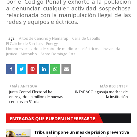
por el Código Penal y exhortó a la población
a denunciar cualquier actividad sospechosa
relacionada con la manipulación ilegal de las
redes y equipos eléctricos.
Tags:
Altos de Cancino y Hamarap
Cara de Caballo
El Caliche de San Luis
Energy
Hombres acusados de robo de medidores eléctricos
Invivienda
Justice
Motonbo
Santo Domingo Este
MÁS ANTIGUA
MÁS RECIENTE
Junta Central Electoral ha
INTABACO agasaja madres de
entregado un millón de nuevas
la institución
cédulas en 51 días
ENTRADAS QUE PUEDEN INTERESARTE
Tribunal impone un mes de prisión preventiva