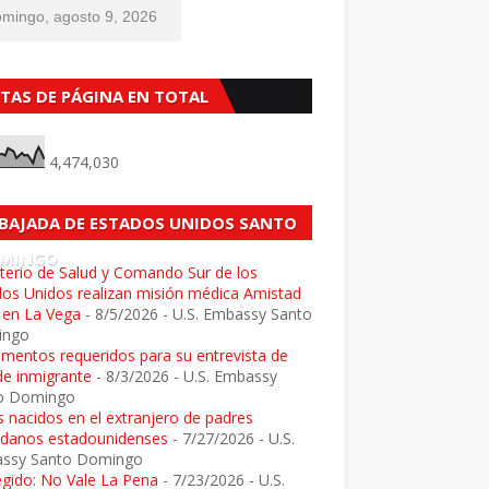
mingo, agosto 9, 2026
STAS DE PÁGINA EN TOTAL
4,474,030
BAJADA DE ESTADOS UNIDOS SANTO
MINGO
terio de Salud y Comando Sur de los
dos Unidos realizan misión médica Amistad
 en La Vega
- 8/5/2026
- U.S. Embassy Santo
ingo
mentos requeridos para su entrevista de
de inmigrante
- 8/3/2026
- U.S. Embassy
o Domingo
 nacidos en el extranjero de padres
adanos estadounidenses
- 7/27/2026
- U.S.
ssy Santo Domingo
egido: No Vale La Pena
- 7/23/2026
- U.S.