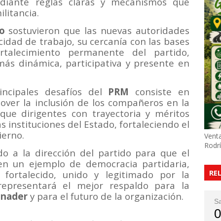
iante reglas claras y mecanismos que
ilitancia.
o
sostuvieron que las nuevas autoridades
idad de trabajo, su cercanía con las bases
talecimiento permanente del partido,
ás dinámica, participativa y presente en
incipales desafíos del
PRM
consiste en
mover la inclusión de los compañeros en la
 que dirigentes con trayectoria y méritos
s instituciones del Estado, fortaleciendo el
ierno.
Venta
Rodr
do a la dirección del partido para que el
en un ejemplo de democracia partidaria,
RE
ortalecido, unido y legitimado por la
representará el mejor respaldo para la
inader
y para el futuro de la organización.
S
0