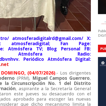
Publ
DIGI
tro/ atmosferadigitalrd@gmail.com/ X:
am: atmosferadigital; Fan Page:
be: Atmósfera TV; Blog Personal FB:
PU
lsde; Atmósfera Radio:
9dbvnhvv. Periódico Atmósfera Digital:
.net
DOMINGO, (04/07/2026)
.- Los dirigentes
oderno
(PRM),
Miguel Campos Guerrero
,
e la Circunscripción No. 1 del Distrito
rnación
, aspirante a la Secretaría General
taron este jueves su desacuerdo con el
gados aprobado para escoger las nuevas
onsiderar que dicho mecanismo limita la