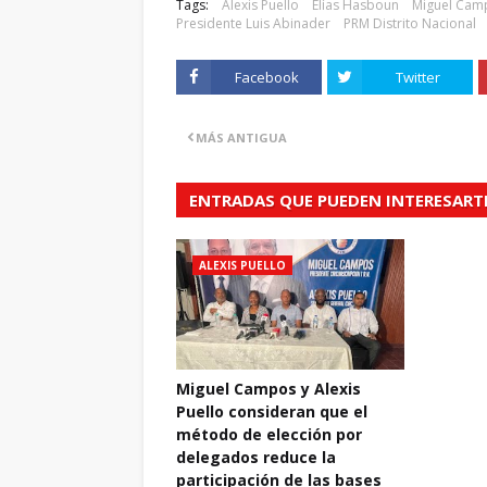
Tags:
Alexis Puello
Elías Hasboun
Miguel Cam
Presidente Luis Abinader
PRM Distrito Nacional
Facebook
Twitter
MÁS ANTIGUA
ENTRADAS QUE PUEDEN INTERESART
ALEXIS PUELLO
Miguel Campos y Alexis
Puello consideran que el
método de elección por
delegados reduce la
participación de las bases