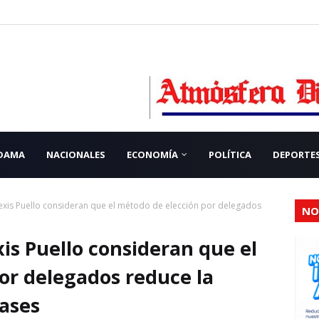
 DAMA
NACIONALES
ECONOMÍA
POLÍTICA
DEPORTE
exis Puello consideran que el método de elección por delegados
NO
is Puello consideran que el
or delegados reduce la
bases