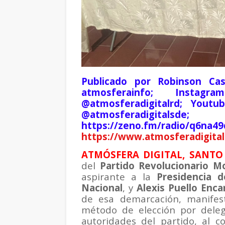
Publicado por Robinson Cas
atmosferainfo; Instagr
@atmosferadigitalrd; Youtu
@atmosferadigita
https://zeno.fm/radio/q6na4
https://www.atmosferadigital
ATMÓSFERA DIGITAL, SANTO 
del
Partido Revolucionario M
aspirante a la
Presidencia d
Nacional
, y
Alexis Puello Enca
de esa demarcación, manifes
método de elección por dele
autoridades del partido, al c