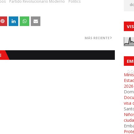
pos
Partido Revolucionario Moderno
Politics
do
VI
MÁS RECIENTE
E
EM
DO
Minis
Esta
2026
Dom
Docu
visa 
Sant
Niños
ciud
Emba
Prot