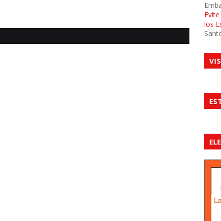
Emba
Evit
los 
Sant
VI
ES
EL