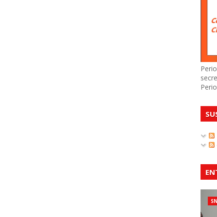
Perio
secre
Perio
SU
EN
S