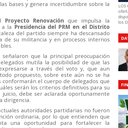
y las bases y genera incertidumbre sobre la
LOS 
ofert
dispo
el
Proyecto Renovación
que impulsa la
los 
a la
Presidencia del PRM en el Distrito
rtaleza del partido siempre ha descansado
DA
a de su militancia y en procesos internos
bles.
señalaron que la principal preocupación
elegados mutila la posibilidad de que las
expresarse a través del voto y, que aun
todo propuesto, sobre este aún no se ha
s conformarán el cuerpo de delegados que
FI
uáles serán los criterios definitivos para su
su juicio, debe ser aclarada oportunamente
a dirigencia.
ctuales autoridades partidarias no fueron
ción ordinaria, por lo que entienden que
nta una oportunidad para fortalecer la