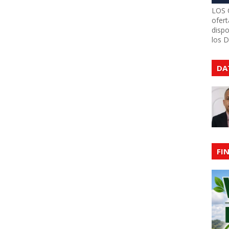
LOS 
ofert
dispo
los 
DA
FI