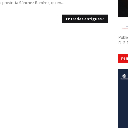
la provincia Sánchez Ramírez, quien…
Entradas antiguas
Publ
DIGI
PU