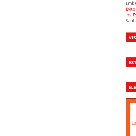
Emba
Evit
los 
Sant
VI
ES
EL