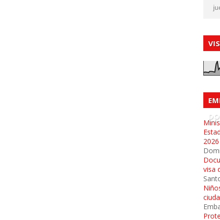
ju
VI
EM
DO
Minis
Esta
2026
Dom
Docu
visa 
Sant
Niños
ciud
Emba
Prot