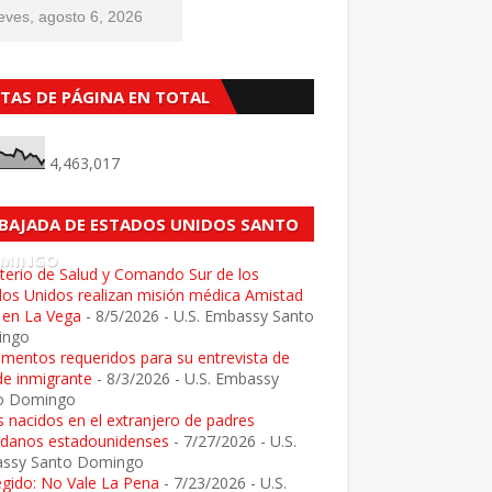
eves, agosto 6, 2026
STAS DE PÁGINA EN TOTAL
4,463,017
BAJADA DE ESTADOS UNIDOS SANTO
MINGO
terio de Salud y Comando Sur de los
dos Unidos realizan misión médica Amistad
 en La Vega
- 8/5/2026
- U.S. Embassy Santo
ingo
mentos requeridos para su entrevista de
de inmigrante
- 8/3/2026
- U.S. Embassy
o Domingo
 nacidos en el extranjero de padres
adanos estadounidenses
- 7/27/2026
- U.S.
ssy Santo Domingo
egido: No Vale La Pena
- 7/23/2026
- U.S.