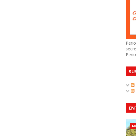
Perio
secre
Perio
SU
EN
MU