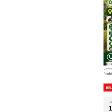
Venta
Rodr
RE
S
1