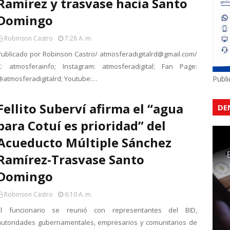
Ramírez y trasvase hacia Santo
Domingo
Robinson Castro
7:28 A. M.
Publicado por Robinson Castro/ atmosferadigitalrd@gmail.com/
X: atmosferainfo; Instagram: atmosferadigital; Fan Page:
@atmosferadigitalrd; Youtube:…
Publ
Fellito Suberví afirma el “agua
DE
para Cotuí es prioridad” del
Acueducto Múltiple Sánchez
Ramírez-Trasvase Santo
Domingo
Robinson Castro
6:10 A. M.
El funcionario se reunió con representantes del BID,
autoridades gubernamentales, empresarios y comunitarios de