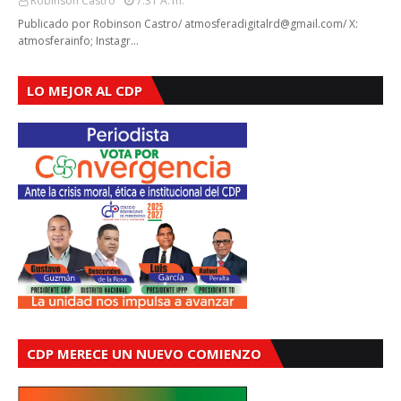
Robinson Castro
7:31 A. M.
Publicado por Robinson Castro/ atmosferadigitalrd@gmail.com/ X:
atmosferainfo; Instagr…
LO MEJOR AL CDP
CDP MERECE UN NUEVO COMIENZO