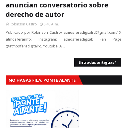
anuncian conversatorio sobre
derecho de autor
Robinson Castro
8:46 A. M.
Publicado por Robinson Castro/ atmosferadigitalrd@gmail.com/ X:
atmosferainfo; Instagram: atmosferadigital; Fan Page:
@atmosferadigitalrd; Youtube: A…
Entradas antiguas
NO HAGAS FILA, PONTE ALANTE