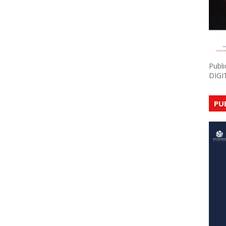
Publ
DIGI
PU