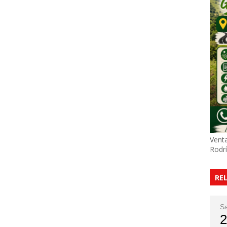
Venta
Rodr
RE
S
2