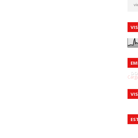
vi
VI
EM
DO
Carga
VI
ES