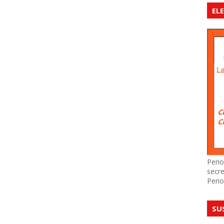
EL
Perio
secre
Perio
SU