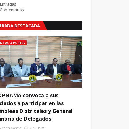
Entradas
Comentarios
TRADA DESTACADA
ANTIAGO PORTES
PNAMA convoca a sus
ciados a participar en las
mbleas Distritales y General
inaria de Delegados
inson Castro
12:52 P. M.