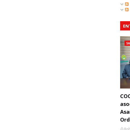
EN
S
COO
aso
Asa
Ord
Rob