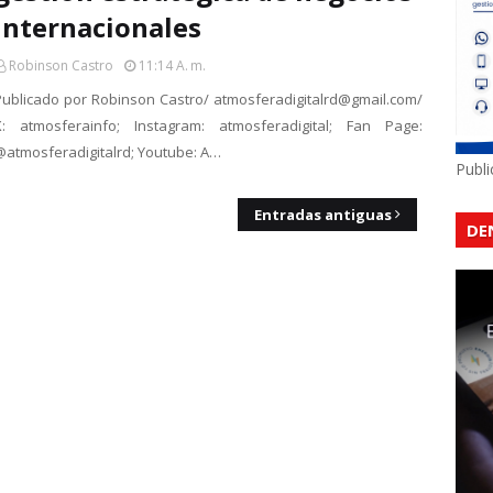
internacionales
Robinson Castro
11:14 A. M.
Publicado por Robinson Castro/ atmosferadigitalrd@gmail.com/
X: atmosferainfo; Instagram: atmosferadigital; Fan Page:
@atmosferadigitalrd; Youtube: A…
Publ
Entradas antiguas
DE