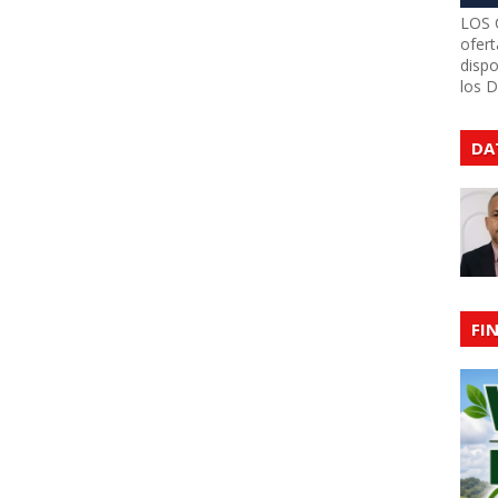
LOS 
ofert
dispo
los 
DA
FI